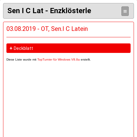
Sen I C Lat - Enzklösterle
≡
03.08.2019 - OT, Sen.I C Latein
+
Deckblatt
Diese Liste wurde mit
TopTurnier für Windows V8.8a
erstellt.