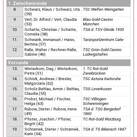
1. Zwischenrunde
8.
Schwarz, Klaus / Schwarz, Uta
TSC Welfen Weingarten
(59)
9.
Veit, Dr. Alfred / Veit, Claudia
Blau-Gold-Casino
(53)
München
10.
Schatte, Christian / Schatte,
TSA d. TSV Glinde 1930
Cornelia (58)
11.
Schwank, Immanuel / Haiss,
Tanzsportzentrum Calw
Bettina (57)
12.
Ralle, Walter / Rechner-Ralle,
TSC Grün-Gold Casino
Sabine (46)
Ludwigshafen
Vorrunde
13.
Winterkorn, Dag / Winterkorn,
1. TC Rot-Gold
Petra (51)
Zweibrücken
14.
Schörk, Andreas / Bresler,
TSC Astoria Karlsruhe
Malgorzata (62)
15.
Scholz-Behlau, Armin / Behlau,
TSG Leverkusen
Claudia (55)
16.
Probst, Michael / Fischer,
TSC Villingen-
Helga (63)
Schwenningen
17.
Rubow, Dieter / Rubow, Irene
TSA d. TSG Bergedorf
(49)
1860
18.
Pfister, Joachim / Pfister,
TC Rot-Gold Würzburg
Birgitt (42)
19.
Schramek, Dieter / Schramek,
TSA d. TG Biberach 1847
Karin (54)