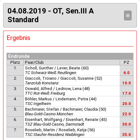
04.08.2019 - OT, Sen.III A
≡
Standard
Ergebnis
Endrunde
Platz
Paar/Club
PZ
1.
Scholl, Gunther / Lever, Beate (60)
TC Schwarz-Weiß Reutlingen
6.0
2.
Giaccoli, Troiano / Giaccoli, Susanne (52)
Tanzclub Konstanz
10.0
3.
Oswald, Alfred / Lednow, Lena (48)
TTC Rot-Weiß Freiburg
17.0
4.
Böhler, Markus / Lindemann, Petra (44)
TSC Ingelheim
20.0
5.
Bachmaier, Stefan / Bachmaier, Claudia (50)
Blau-Gold-Casino München
22.0
6.
Eisenhart, Wolfgang / Eisenhart, Renate (45)
TSZ Blau-Gold Casino, Darmstadt
30.0
7.
Roselieb, Martin / Roselieb, Katja (56)
TSC Staufer-Residenz Waiblingen
35.0