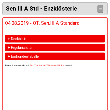
Sen III A Std - Enzklösterle
≡
04.08.2019 - OT, Sen.III A Standard
+
Deckblatt
+
Ergebnisliste
+
Endrundentabelle
Diese Liste wurde mit
TopTurnier für Windows V8.8a
erstellt.