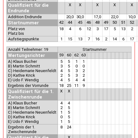
Qualifiziert für die
X
X
X
X
X
Endrunde
Addition Endrunde
20,0
30,0
17,0
22,0
10,0
Startnummer
42
44
45
46
48
49
50
51
52
Platz von
18
4
6
12
3
17
5
13
2
Platz bis
Aufstiegspunkte
1
15
13
7
16
2
14
6
17
Anzahl Teilnehmer: 19
Startnummer
Wertungsrichter
59
60
62
63
A) Klaus Bucher
5
5
1
1
B) Martin Schmitt
3
5
0
0
C) Heidemarie Neuenfeldt
4
5
3
2
D) Kathie Krick
2
5
3
2
E) Udo F. Wendig
4
5
4
4
Ergebnis der Vorrunde
18
25
11
9
Qualifiziert für die 1.
X
X
Zwischenrunde
A) Klaus Bucher
4
4
B) Martin Schmitt
2
5
C) Heidemarie Neuenfeldt
1
5
D) Kathie Krick
0
5
E) Udo F. Wendig
1
5
Ergebnis der 1.
8
24
Zwischenrunde
Qualifiziert für die
X