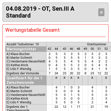
04.08.2019 - OT, Sen.III A
≡
Standard
Wertungstabelle Gesamt
Anzahl Teilnehmer: 19
Startnummer
Wertungsrichter
42
44
45
46
48
49
50
51
52
A) Klaus Bucher
2
5
3
3
5
2
5
2
5
B) Martin Schmitt
0
5
5
5
5
1
5
3
5
C) Heidemarie Neuenfeldt
4
5
5
4
5
5
4
2
2
D) Kathie Krick
0
4
5
5
2
0
5
4
5
E) Udo F. Wendig
1
5
5
3
5
0
4
1
5
Ergebnis der Vorrunde
7
24
23
20
22
8
23
12
22
Qualifiziert für die 1.
X
X
X
X
X
X
Zwischenrunde
A) Klaus Bucher
4
1
0
3
4
5
B) Martin Schmitt
5
0
0
4
5
5
C) Heidemarie Neuenfeldt
5
3
1
5
5
0
D) Kathie Krick
3
3
0
0
5
5
E) Udo F. Wendig
5
5
0
5
2
4
Ergebnis der 1.
22
12
1
17
21
19
Zwischenrunde