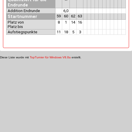
Endrunde
Addition Endrunde
6,0
Startnummer
59
60
62
63
Platz von
8
1
14
16
Platz bis
Aufstiegspunkte
11
18
5
3
Diese Liste wurde mit
TopTurnier für Windows V8.8a
erstellt.