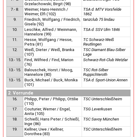
Grzelachowski, Birgit (98)
7.- 8.
Weimer, Hans-Heinrich /
TSA d. MTV Vorsfelde
Weimer, Elfi (102)
1862
9.
Friedrich, Wolfgang / Friedrich,
tanzclub 75 lindau
Gisela (92)
10.
Leschke, Alfred / Weinmann,
TSA d. SSV Ulm 1846
Hannelore (99)
11.
Hesse, Wolfgang / Hesse,
TC Schwarz-Weiß
Petra (81)
Reutlingen
12.
Weiß, Dieter / Weiß, Branka
TSC Diamant Blau-Silber
(107)
Lage
13.- 15.
Find, Wilfried / Find, Marion
Schwarz-Rot-Club Wetzlar
(76)
13.- 15.
Balouschek, Horst / Moog,
TSC Rot-Silber
Hannelore (80)
Ruppichteroth
13.- 15.
Buck, Michael / Buck, Monika
TSA d. Sport-Union Annen
(101)
2. Vorrunde
16.
Philipp, Peter / Philipp, Ottilie
TSC Unterschleißheim
(110)
17.
Couturier, Werner / Engel,
TSG Leverkusen
Anita (105)
18.
Schießl, Hans Peter / Schießl,
TSC Savoy München
Inge (86)
19.
Kellner, Uwe / Kellner,
TSC Unterschleißheim
Dorothea (83)