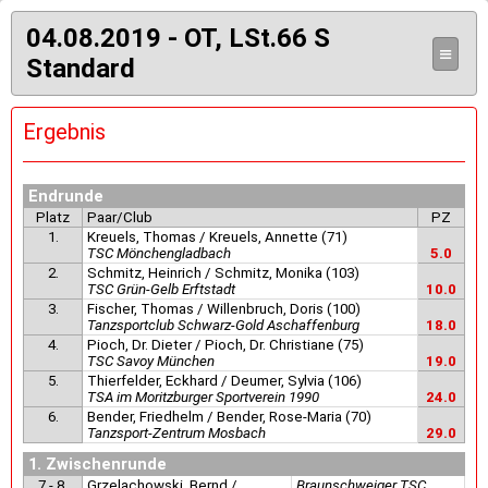
04.08.2019 - OT, LSt.66 S
≡
Standard
Ergebnis
Endrunde
Platz
Paar/Club
PZ
1.
Kreuels, Thomas / Kreuels, Annette (71)
TSC Mönchengladbach
5.0
2.
Schmitz, Heinrich / Schmitz, Monika (103)
TSC Grün-Gelb Erftstadt
10.0
3.
Fischer, Thomas / Willenbruch, Doris (100)
Tanzsportclub Schwarz-Gold Aschaffenburg
18.0
4.
Pioch, Dr. Dieter / Pioch, Dr. Christiane (75)
TSC Savoy München
19.0
5.
Thierfelder, Eckhard / Deumer, Sylvia (106)
TSA im Moritzburger Sportverein 1990
24.0
6.
Bender, Friedhelm / Bender, Rose-Maria (70)
Tanzsport-Zentrum Mosbach
29.0
1. Zwischenrunde
7.- 8.
Grzelachowski, Bernd /
Braunschweiger TSC