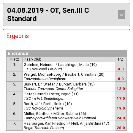
04.08.2019 - OT, Sen.III C
≡
Standard
Ergebnis
Endrunde
Platz
Paar/Club
PZ
1.
Gehrlein, Heinrich / Laschinger, Maria (19)
TTC Rot-Weiß Freiburg
4.0
2.
Weigel, Michael-Jörg / Beckert, Christina (20)
Tanzsportclub Besigheim
8.0
3.
Burkart, Dr. Stefan / Burkart, Barbara (13)
Thieder-Tanzsport-Center Salzgitter
12.0
4.
Peter, Bernd / Peter, Ingrid (11)
TSC im VfL Sindelfingen
17.0
5.
Barth, Ulf / Barth, Ildiko (10)
TSC Rot-Gold Sinsheim
19.0
6.
Müller, Günther / Müller, Sabine (16)
Tanz-Sport-Athleten Schwarz-Gelb Rottweil
24.0
7.
Haarburger, Karl Friedrich / Hell, Anja Bettina (17)
Regio Tanzclub Freiburg
28.0