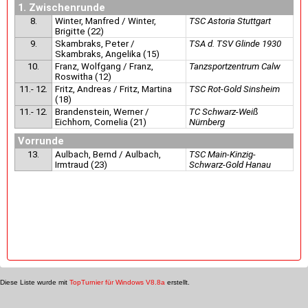
1. Zwischenrunde
8.
Winter, Manfred / Winter,
TSC Astoria Stuttgart
Brigitte (22)
9.
Skambraks, Peter /
TSA d. TSV Glinde 1930
Skambraks, Angelika (15)
10.
Franz, Wolfgang / Franz,
Tanzsportzentrum Calw
Roswitha (12)
11.- 12.
Fritz, Andreas / Fritz, Martina
TSC Rot-Gold Sinsheim
(18)
11.- 12.
Brandenstein, Werner /
TC Schwarz-Weiß
Eichhorn, Cornelia (21)
Nürnberg
Vorrunde
13.
Aulbach, Bernd / Aulbach,
TSC Main-Kinzig-
Irmtraud (23)
Schwarz-Gold Hanau
Diese Liste wurde mit
TopTurnier für Windows V8.8a
erstellt.