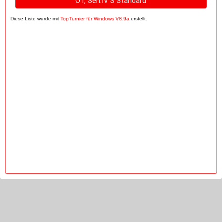
OT, Sen.IV S Standard
Diese Liste wurde mit
TopTurnier für Windows V8.9a
erstellt.