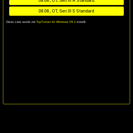
08.08., OT, Sen.III A Standard
08.08., OT, Sen.III S Standard
Diese Liste wurde mit
TopTurnier für Windows V9.2
erstellt.