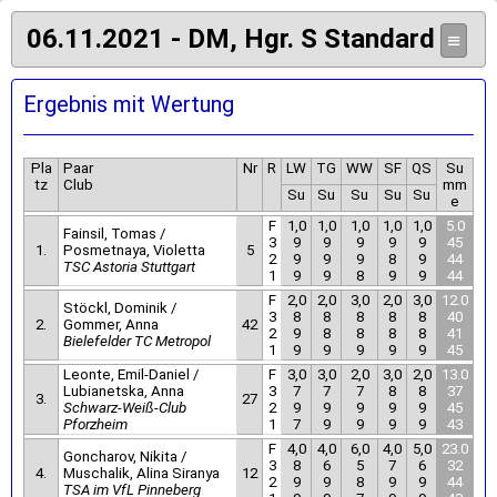
06.11.2021 - DM, Hgr. S Standard
≡
Ergebnis mit Wertung
Pla
Paar
Nr
R
LW
TG
WW
SF
QS
Su
tz
Club
mm
Su
Su
Su
Su
Su
e
F
1,0
1,0
1,0
1,0
1,0
5.0
Fainsil, Tomas /
3
9
9
9
9
9
45
1.
Posmetnaya, Violetta
5
2
9
9
9
8
9
44
TSC Astoria Stuttgart
1
9
9
8
9
9
44
F
2,0
2,0
3,0
2,0
3,0
12.0
Stöckl, Dominik /
3
8
8
8
8
8
40
2.
Gommer, Anna
42
2
9
8
8
8
8
41
Bielefelder TC Metropol
1
9
9
9
9
9
45
Leonte, Emil-Daniel /
F
3,0
3,0
2,0
3,0
2,0
13.0
Lubianetska, Anna
3
7
7
7
8
8
37
3.
27
Schwarz-Weiß-Club
2
9
9
9
9
9
45
Pforzheim
1
7
9
9
9
9
43
F
4,0
4,0
6,0
4,0
5,0
23.0
Goncharov, Nikita /
3
8
6
5
7
6
32
4.
Muschalik, Alina Siranya
12
2
9
9
8
9
9
44
TSA im VfL Pinneberg