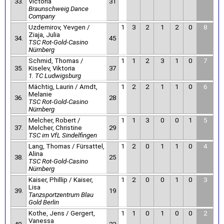
33.
Victoria
31
Braunschweig Dance
Company
Uzdemirov, Yevgen /
1
3
2
1
2
0
8
Ziaja, Julia
34.
45
TSC Rot-Gold-Casino
Nürnberg
Schmid, Thomas /
1
1
2
3
1
0
7
35.
Kiselev, Viktoria
37
1. TC Ludwigsburg
Mächtig, Laurin / Arndt,
1
2
2
1
1
0
6
Melanie
36.
28
TSC Rot-Gold-Casino
Nürnberg
Melcher, Robert /
1
1
3
0
0
1
5
37.
Melcher, Christine
29
TSC im VfL Sindelfingen
Lang, Thomas / Fürsattel,
1
2
0
1
1
0
4
Alina
38.
25
TSC Rot-Gold-Casino
Nürnberg
Kaiser, Phillip / Kaiser,
1
2
0
0
1
0
3
Lisa
39.
19
Tanzsportzentrum Blau
Gold Berlin
Kothe, Jens / Gergert,
1
1
0
1
0
0
2
Vanessa