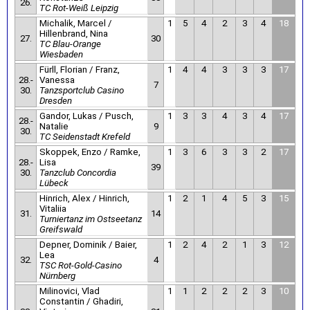
26.
TC Rot-Weiß Leipzig
Michalik, Marcel /
1
5
4
2
3
4
18
Hillenbrand, Nina
27.
30
TC Blau-Orange
Wiesbaden
Fürll, Florian / Franz,
1
4
4
3
3
3
17
28.-
Vanessa
7
30.
Tanzsportclub Casino
Dresden
Gandor, Lukas / Pusch,
1
3
3
4
3
4
17
28.-
Natalie
9
30.
TC Seidenstadt Krefeld
Skoppek, Enzo / Ramke,
1
3
6
3
3
2
17
28.-
Lisa
39
30.
Tanzclub Concordia
Lübeck
Hinrich, Alex / Hinrich,
1
2
1
4
5
3
15
Vitaliia
31.
14
Turniertanz im Ostseetanz
Greifswald
Depner, Dominik / Baier,
1
2
4
2
1
3
12
Lea
32.
4
TSC Rot-Gold-Casino
Nürnberg
Milinovici, Vlad
1
1
2
2
2
3
10
Constantin / Ghadiri,