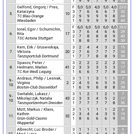
1
9
9
7
9
9
43
Gelfond, Grigorij / Pres,
F
5,0
5,0
4,0
5,0
4,0
23.0
Katarzyna
3
7
6
6
6
7
32
5.
10
TC Blau-Orange
2
9
9
9
9
8
44
Wiesbaden
1
9
9
9
9
8
44
F
6,0
6,0
5,0
6,0
6,0
29.0
Ionel, Egor / Schumichin,
3
7
6
4
6
6
29
6.
Rita
17
2
7
8
8
8
9
40
TSC Astoria Stuttgart
1
8
8
7
7
9
39
Kem, Erik / Grusevskaja,
3
2
4
4
3
2
15
7.
Viktoria
20
2
7
6
7
7
7
34
Tanzsportclub Dortmund
1
7
7
8
8
9
39
Spasov, Peter /
3
2
2
2
2
2
10
8.
Heilmann, Marlen
41
2
3
3
3
5
3
17
TC Rot-Weiß Leipzig
1
6
6
7
7
8
34
Andraus, Philip / Lesniak,
3
1
1
3
1
1
7
9.-
Virginia
2
2
4
5
6
5
5
25
10.
Boston-Club Düsseldorf
1
6
9
8
8
8
39
Switalski, Lukasz /
3
1
2
1
2
1
7
9.-
Mikolajczyk, Natalia
43
2
3
3
4
5
2
17
10.
Tanzsportzentrum Dresden
1
7
7
7
7
8
36
Mütt, Markus / Klass,
3
1
1
1
1
2
6
Kathrin
2
3
4
4
3
5
19
11.
32
Grün-Gold-Casino
1
8
6
6
6
9
35
Wuppertal
Albrecht, Luc Broder /
3
1
1
1
1
1
5
12.-
Maul, Luise
2
6
6
4
4
5
25