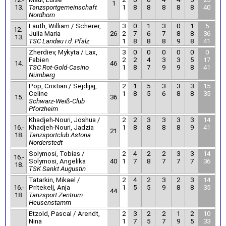
1
13.
Tanzsportgemeinschaft
1
8
8
8
8
8
40
Nordhorn
Lauth, William / Scherer,
3
0
1
3
0
1
5
12.-
Julia Maria
26
2
7
6
7
8
8
36
13.
TSC Landau i.d. Pfalz
1
8
8
8
9
8
41
Zherdiev, Mykyta / Lax,
3
0
0
0
0
0
0
Fabien
2
2
4
3
3
5
17
14.
46
TSC Rot-Gold-Casino
1
8
7
9
9
8
41
Nürnberg
Pop, Cristian / Sejdijaj,
2
1
5
3
3
3
15
Celine
1
8
5
6
8
8
35
15.
36
Schwarz-Weiß-Club
Pforzheim
Khadjeh-Nouri, Joshua /
2
2
3
3
3
3
14
16.-
Khadjeh-Nouri, Jadzia
1
8
8
8
8
9
41
21
18.
Tanzsportclub Astoria
Norderstedt
Solymosi, Tobias /
2
4
2
2
3
3
14
16.-
Solymosi, Angelika
40
1
7
8
7
7
7
36
18.
TSK Sankt Augustin
Tatarkin, Mikael /
2
4
2
3
2
3
14
16.-
Pritekelj, Anja
1
5
5
9
8
8
35
44
18.
Tanzsport Zentrum
Heusenstamm
Etzold, Pascal / Arendt,
2
3
2
2
1
2
10
Nina
1
7
5
7
9
5
33