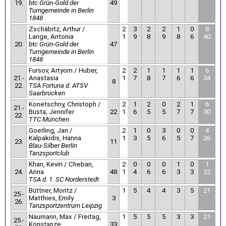
19.
btc Grün-Gold der
49
Turngemeinde in Berlin
1848
Zschäbitz, Arthur /
2
3
2
2
1
0
8
Lange, Antonia
1
9
8
9
8
6
40
20.
btc Grün-Gold der
47
Turngemeinde in Berlin
1848
Fursov, Artyom / Huber,
2
2
1
1
1
1
6
21.-
Anastasia
1
7
8
7
6
6
34
8
22.
TSA Fortuna d. ATSV
Saarbrücken
Konetschny, Christoph /
2
1
2
0
2
1
6
21.-
Busta, Jennifer
22
1
6
5
5
7
7
30
22.
TTC München
Goerling, Jan /
2
1
0
3
0
0
4
Kalpakidis, Hanna
1
3
5
6
5
7
26
23.
11
Blau-Silber Berlin
Tanzsportclub
Khan, Kevin / Cheban,
2
0
0
0
1
0
1
24.
Anna
48
1
4
6
6
3
3
22
TSA d. 1. SC Norderstedt
Büttner, Moritz /
1
5
4
4
3
5
21
25.-
Matthies, Emily
3
26.
Tanzsportzentrum Leipzig
Naumann, Max / Freitag,
1
5
5
5
3
3
21
25.-
Konstanze
33