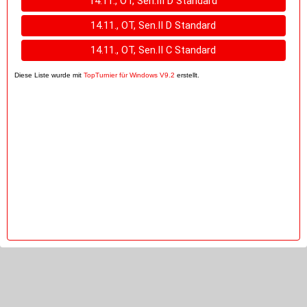
14.11., OT, Sen.III D Standard
14.11., OT, Sen.II D Standard
14.11., OT, Sen.II C Standard
Diese Liste wurde mit
TopTurnier für Windows V9.2
erstellt.