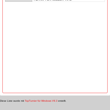
Diese Liste wurde mit
TopTurnier für Windows V9.3
erstellt.