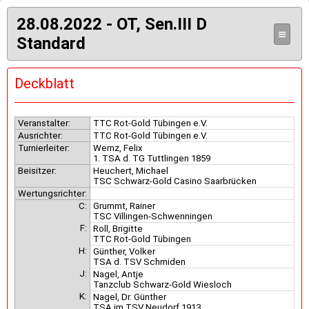
28.08.2022 - OT, Sen.III D
≡
Standard
Deckblatt
Veranstalter:
TTC Rot-Gold Tübingen e.V.
Ausrichter:
TTC Rot-Gold Tübingen e.V.
Turnierleiter:
Wernz, Felix
1. TSA d. TG Tuttlingen 1859
Beisitzer:
Heuchert, Michael
TSC Schwarz-Gold Casino Saarbrücken
Wertungsrichter:
C:
Grummt, Rainer
TSC Villingen-Schwenningen
F:
Roll, Brigitte
TTC Rot-Gold Tübingen
H:
Günther, Volker
TSA d. TSV Schmiden
J:
Nagel, Antje
Tanzclub Schwarz-Gold Wiesloch
K:
Nagel, Dr. Günther
TSA im TSV Neudorf 1913