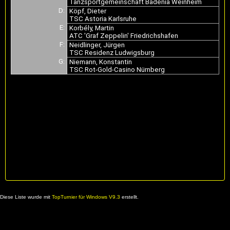
Tanzsportgemeinschaft Badenia Weinheim
D:
Köpf, Dieter
TSC Astoria Karlsruhe
E:
Korbély, Martin
ATC 'Graf Zeppelin' Friedrichshafen
F:
Neidlinger, Jürgen
TSC Residenz Ludwigsburg
G:
Niemann, Konstantin
TSC Rot-Gold-Casino Nürnberg
Diese Liste wurde mit
TopTurnier für Windows V9.3
erstellt.