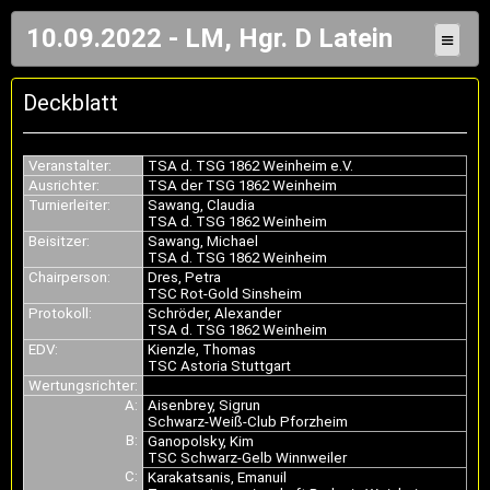
10.09.2022 - LM, Hgr. D Latein
≡
Deckblatt
Veranstalter:
TSA d. TSG 1862 Weinheim e.V.
Ausrichter:
TSA der TSG 1862 Weinheim
Turnierleiter:
Sawang, Claudia
TSA d. TSG 1862 Weinheim
Beisitzer:
Sawang, Michael
TSA d. TSG 1862 Weinheim
Chairperson:
Dres, Petra
TSC Rot-Gold Sinsheim
Protokoll:
Schröder, Alexander
TSA d. TSG 1862 Weinheim
EDV:
Kienzle, Thomas
TSC Astoria Stuttgart
Wertungsrichter:
A:
Aisenbrey, Sigrun
Schwarz-Weiß-Club Pforzheim
B:
Ganopolsky, Kim
TSC Schwarz-Gelb Winnweiler
C:
Karakatsanis, Emanuil