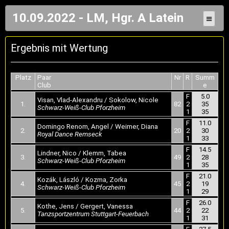
10.09.2022 - LM, Hgr. A Latein
≡
Ergebnis mit Wertung
Platz
Paar
Nr
R
Summ
Club
e
F
5.0
Visan, Vlad-Alexandru / Sokolow, Nicole
1.
82
2
35
Schwarz-Weiß-Club Pforzheim
1
35
F
11.0
Domingo Renom, Angel / Weimer, Diana
2.
20
2
30
Royal Dance Remseck
1
33
F
14.5
Lindner, Nico / Klemm, Tabea
3.
49
2
28
Schwarz-Weiß-Club Pforzheim
1
35
F
21.0
Kozák, László / Kozma, Zorka
4.
45
2
19
Schwarz-Weiß-Club Pforzheim
1
29
F
26.0
Kothe, Jens / Gergert, Vanessa
5.
44
2
22
Tanzsportzentrum Stuttgart-Feuerbach
1
31