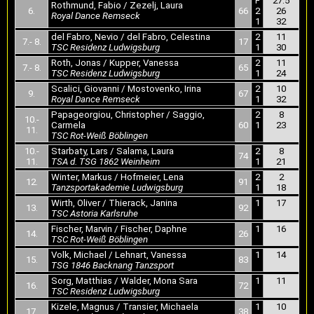
F
27.5
Rothmund, Fabio / Zezelj, Laura
6.
66
2
26
Royal Dance Remseck
1
32
del Fabro, Nevio / del Fabro, Celestina
2
11
7.- 8.
17
TSC Residenz Ludwigsburg
1
30
Roth, Jonas / Kupper, Vanessa
2
11
7.- 8.
65
TSC Residenz Ludwigsburg
1
24
Scalici, Giovanni / Mostovenko, Irina
2
10
9.
67
Royal Dance Remseck
1
32
Papageorgiou, Christopher / Saggio,
2
8
10.-
Carmela
60
1
23
11.
TSC Rot-Weiß Böblingen
10.-
Starbaty, Lars / Salama, Laura
2
8
74
11.
TSA d. TSG 1862 Weinheim
1
21
Winter, Markus / Hofmeier, Lena
2
2
12.
91
Tanzsportakademie Ludwigsburg
1
18
Wirth, Oliver / Thierack, Janina
1
17
13.
92
TSC Astoria Karlsruhe
Fischer, Marvin / Fischer, Daphne
1
16
14.
26
TSC Rot-Weiß Böblingen
Volk, Michael / Lehnart, Vanessa
1
14
15.
83
TSG 1846 Backnang Tanzsport
Sorg, Matthias / Walder, Mona Sara
1
11
16.
72
TSC Residenz Ludwigsburg
Kizele, Magnus / Transier, Michaela
1
10
17.
38