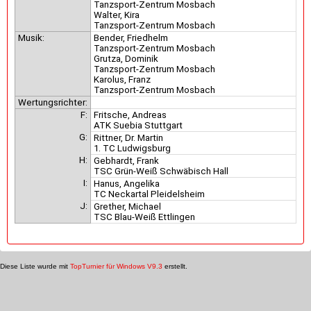
Tanzsport-Zentrum Mosbach
Walter, Kira
Tanzsport-Zentrum Mosbach
Musik:
Bender, Friedhelm
Tanzsport-Zentrum Mosbach
Grutza, Dominik
Tanzsport-Zentrum Mosbach
Karolus, Franz
Tanzsport-Zentrum Mosbach
Wertungsrichter:
F:
Fritsche, Andreas
ATK Suebia Stuttgart
G:
Rittner, Dr. Martin
1. TC Ludwigsburg
H:
Gebhardt, Frank
TSC Grün-Weiß Schwäbisch Hall
I:
Hanus, Angelika
TC Neckartal Pleidelsheim
J:
Grether, Michael
TSC Blau-Weiß Ettlingen
Diese Liste wurde mit
TopTurnier für Windows V9.3
erstellt.