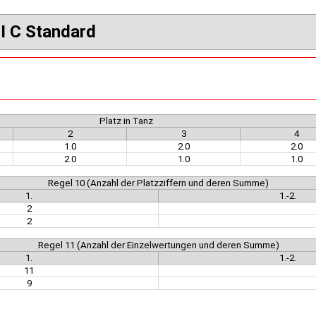
.I C Standard
Platz in Tanz
2
3
4
1.0
2.0
2.0
2.0
1.0
1.0
Regel 10 (Anzahl der Platzziffern und deren Summe)
1.
1.-2.
2
2
Regel 11 (Anzahl der Einzelwertungen und deren Summe)
1.
1.-2.
11
9