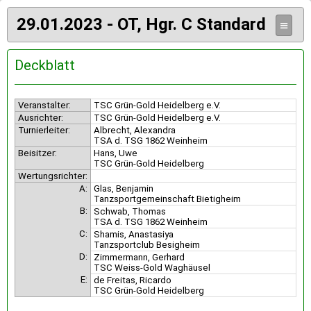
29.01.2023 - OT, Hgr. C Standard
≡
Deckblatt
Veranstalter:
TSC Grün-Gold Heidelberg e.V.
Ausrichter:
TSC Grün-Gold Heidelberg e.V.
Turnierleiter:
Albrecht, Alexandra
TSA d. TSG 1862 Weinheim
Beisitzer:
Hans, Uwe
TSC Grün-Gold Heidelberg
Wertungsrichter:
A:
Glas, Benjamin
Tanzsportgemeinschaft Bietigheim
B:
Schwab, Thomas
TSA d. TSG 1862 Weinheim
C:
Shamis, Anastasiya
Tanzsportclub Besigheim
D:
Zimmermann, Gerhard
TSC Weiss-Gold Waghäusel
E:
de Freitas, Ricardo
TSC Grün-Gold Heidelberg