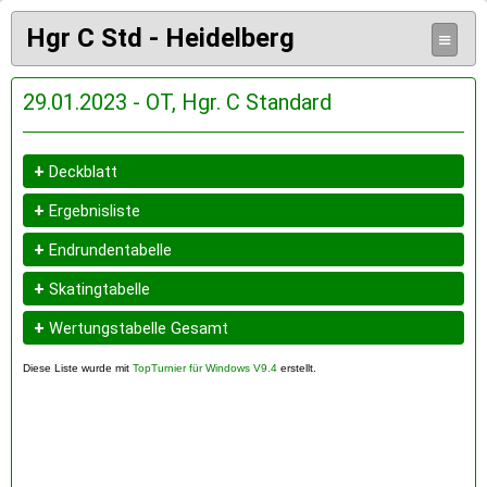
Hgr C Std - Heidelberg
≡
29.01.2023 - OT, Hgr. C Standard
+
Deckblatt
+
Ergebnisliste
+
Endrundentabelle
+
Skatingtabelle
+
Wertungstabelle Gesamt
Diese Liste wurde mit
TopTurnier für Windows V9.4
erstellt.