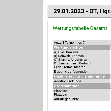
29.01.2023 - OT, Hgr
Wertungstabelle Gesamt
Anzahl Teilnehmer: 7
Wertungsrichter
A) Glas, Benjamin
B) Schwab, Thomas
C) Shamis, Anastasiya
D) Zimmermann, Gerhard
E) de Freitas, Ricardo
Ergebnis der Vorrunde
Qualifiziert für die Endrunde
Addition Endrunde
Startnummer
Platz von
Platz bis
Aufstiegspunkte