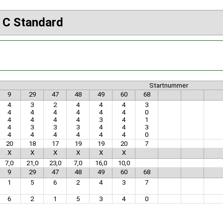
. C Standard
Startnummer
9
29
47
48
49
60
68
4
3
2
4
4
4
3
4
4
4
4
4
4
0
4
4
4
4
3
4
1
4
3
3
3
4
4
3
4
4
4
4
4
4
0
20
18
17
19
19
20
7
X
X
X
X
X
X
7,0
21,0
23,0
7,0
16,0
10,0
9
29
47
48
49
60
68
1
5
6
2
4
3
7
6
2
1
5
3
4
0