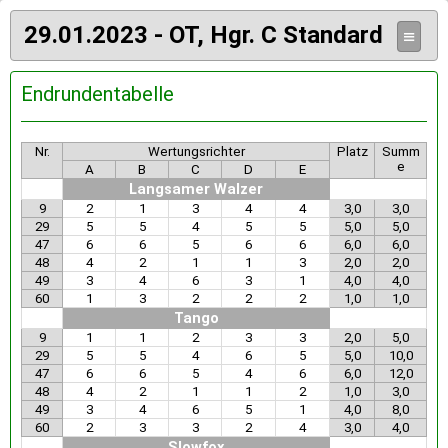
29.01.2023 - OT, Hgr. C Standard
≡
Endrundentabelle
Nr.
Wertungsrichter
Platz
Summ
e
A
B
C
D
E
Langsamer Walzer
9
2
1
3
4
4
3,0
3,0
29
5
5
4
5
5
5,0
5,0
47
6
6
5
6
6
6,0
6,0
48
4
2
1
1
3
2,0
2,0
49
3
4
6
3
1
4,0
4,0
60
1
3
2
2
2
1,0
1,0
Tango
9
1
1
2
3
3
2,0
5,0
29
5
5
4
6
5
5,0
10,0
47
6
6
5
4
6
6,0
12,0
48
4
2
1
1
2
1,0
3,0
49
3
4
6
5
1
4,0
8,0
60
2
3
3
2
4
3,0
4,0
Slowfox