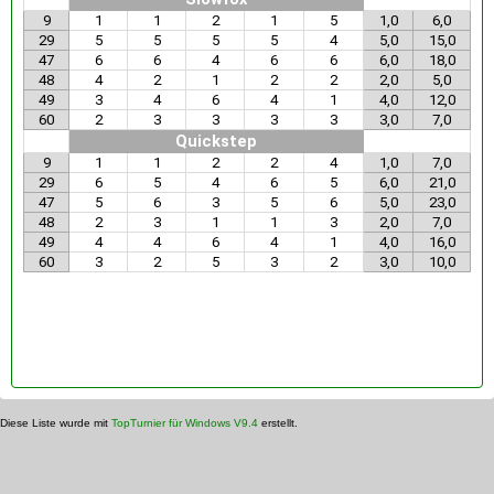
9
1
1
2
1
5
1,0
6,0
29
5
5
5
5
4
5,0
15,0
47
6
6
4
6
6
6,0
18,0
48
4
2
1
2
2
2,0
5,0
49
3
4
6
4
1
4,0
12,0
60
2
3
3
3
3
3,0
7,0
Quickstep
9
1
1
2
2
4
1,0
7,0
29
6
5
4
6
5
6,0
21,0
47
5
6
3
5
6
5,0
23,0
48
2
3
1
1
3
2,0
7,0
49
4
4
6
4
1
4,0
16,0
60
3
2
5
3
2
3,0
10,0
Diese Liste wurde mit
TopTurnier für Windows V9.4
erstellt.