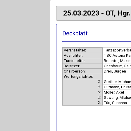
25.03.2023 - OT, Hgr.
Deckblatt
Veranstalter:
Tanzsportverba
Ausrichter:
TSC Astoria Kar
Turnierleiter:
Beichter, Maxim
Beisitzer:
Griesbaum, Rai
Chairperson:
Dres, Jürgen
Wertungsrichter:
G:
Grether, Micha
H:
Gutmann, Dr. Is
N:
Möller, Axel
U:
Sawang, Micha
X:
Türr, Susanna