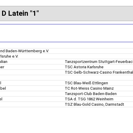
 D Latein "1"
nd Baden-Württemberg e.V.
lsruhe e.V.
ilian
Tanzsportzentrum Stuttgart-Feuerba
ner
TSC Astoria Karlsruhe
TSC Gelb-Schwarz-Casino Frankentha
el
TSC Blau-Weiß Ettlingen
abel
TC Rot-Weiss Casino Mainz
Tanzsport-Club Baden-Baden
el
TSA d. TSG 1862 Weinheim
TSZ Blau-Gold Casino, Darmstadt