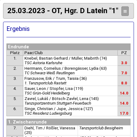
25.03.2023 - OT, Hgr. D Latein "1"
≡
Ergebnis
Endrunde
Platz
Paar/Club
PZ
1.
Knebel, Bastian Gerhard / Müller, Maibrith (74)
TSC Astoria Karlsruhe
3.0
2.
Herrmann, Cornelius / Borengässer, Lydia (63)
TC Schwarz-Weiß Reutlingen
7.0
3.
Franzusow, Erik / Trum, Taisiia (36)
1. Tanzsportclub Rastatt
8.0
4.
Sauer, Leon / Stopfer, Lisa (119)
TSC Grün-Gold Heidelberg
14.0
5.
Zavrel, Lukáš / Bötsch-Zavřel, Lena (145)
Tanzsportzentrum Stuttgart-Feuerbach
14.0
6.
Singe, Christian / Jupe, Jessica (127)
TSC Residenz Ludwigsburg
17.0
1. Zwischenrunde
7.
Diehl, Tim / Rößler, Vanessa
Tanzsportclub Besigheim
(25)