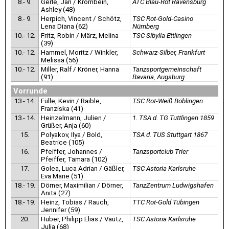
8.- 9.
Gerle, Jan / Krombein,
ATC Blau-Rot Ravensburg
Ashley (48)
8.- 9.
Herpich, Vincent / Schötz,
TSC Rot-Gold-Casino
Lena Diana (62)
Nürnberg
10.- 12.
Fritz, Robin / März, Melina
TSC Sibylla Ettlingen
(39)
10.- 12.
Hammel, Moritz / Winkler,
Schwarz-Silber, Frankfurt
Melissa (56)
10.- 12.
Miller, Ralf / Kröner, Hanna
Tanzsportgemeinschaft
(91)
Bavaria, Augsburg
Vorrunde
13.- 14.
Fülle, Kevin / Raible,
TSC Rot-Weiß Böblingen
Franziska (41)
13.- 14.
Heinzelmann, Julien /
1. TSA d. TG Tuttlingen 1859
Grüßer, Anja (60)
15.
Polyakov, Ilya / Bold,
TSA d. TUS Stuttgart 1867
Beatrice (105)
16.
Pfeiffer, Johannes /
Tanzsportclub Trier
Pfeiffer, Tamara (102)
17.
Golea, Luca Adrian / Gäßler,
TSC Astoria Karlsruhe
Eva Marie (51)
18.- 19.
Dörner, Maximilian / Dörner,
TanzZentrum Ludwigshafen
Anita (27)
18.- 19.
Heinz, Tobias / Rauch,
TTC Rot-Gold Tübingen
Jennifer (59)
20.
Huber, Philipp Elias / Vautz,
TSC Astoria Karlsruhe
Julia (68)