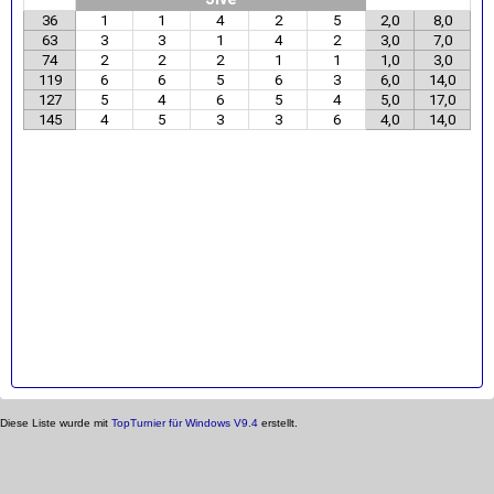
36
1
1
4
2
5
2,0
8,0
63
3
3
1
4
2
3,0
7,0
74
2
2
2
1
1
1,0
3,0
119
6
6
5
6
3
6,0
14,0
127
5
4
6
5
4
5,0
17,0
145
4
5
3
3
6
4,0
14,0
Diese Liste wurde mit
TopTurnier für Windows V9.4
erstellt.