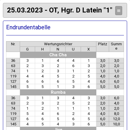
25.03.2023 - OT, Hgr. D Latein "1"
≡
Endrundentabelle
Nr.
Wertungsrichter
Platz
Summ
e
G
H
N
U
X
Cha Cha
36
3
1
4
4
1
3,0
3,0
63
2
3
2
6
3
2,0
2,0
74
1
2
3
1
2
1,0
1,0
119
4
4
5
2
5
4,0
4,0
127
6
6
6
5
4
6,0
6,0
145
5
5
1
3
6
5,0
5,0
Rumba
36
3
1
3
4
3
3,0
6,0
63
2
3
2
5
2
2,0
4,0
74
1
2
1
1
1
1,0
2,0
119
5
4
6
2
4
4,0
8,0
127
6
6
5
6
5
6,0
12,0
145
4
5
4
3
6
5,0
10,0
Jive