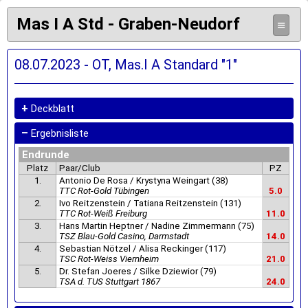
Mas I A Std - Graben-Neudorf
≡
08.07.2023 - OT, Mas.I A Standard "1"
+
Deckblatt
–
Ergebnisliste
Endrunde
Platz
Paar/Club
PZ
1.
Antonio De Rosa / Krystyna Weingart (38)
TTC Rot-Gold Tübingen
5.0
2.
Ivo Reitzenstein / Tatiana Reitzenstein (131)
TTC Rot-Weiß Freiburg
11.0
3.
Hans Martin Heptner / Nadine Zimmermann (75)
TSZ Blau-Gold Casino, Darmstadt
14.0
4.
Sebastian Nötzel / Alisa Reckinger (117)
TSC Rot-Weiss Viernheim
21.0
5.
Dr. Stefan Joeres / Silke Dziewior (79)
TSA d. TUS Stuttgart 1867
24.0