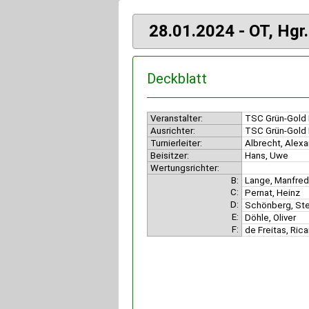
28.01.2024 - OT, Hgr
Deckblatt
Veranstalter:
TSC Grün-Gold 
Ausrichter:
TSC Grün-Gold 
Turnierleiter:
Albrecht, Alex
Beisitzer:
Hans, Uwe
Wertungsrichter:
B:
Lange, Manfre
C:
Pernat, Heinz
D:
Schönberg, St
E:
Döhle, Oliver
F:
de Freitas, Ric