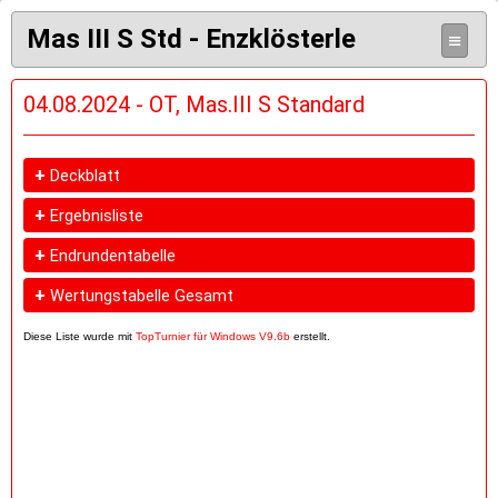
Mas III S Std - Enzklösterle
≡
04.08.2024 - OT, Mas.III S Standard
+
Deckblatt
+
Ergebnisliste
+
Endrundentabelle
+
Wertungstabelle Gesamt
Diese Liste wurde mit
TopTurnier für Windows V9.6b
erstellt.