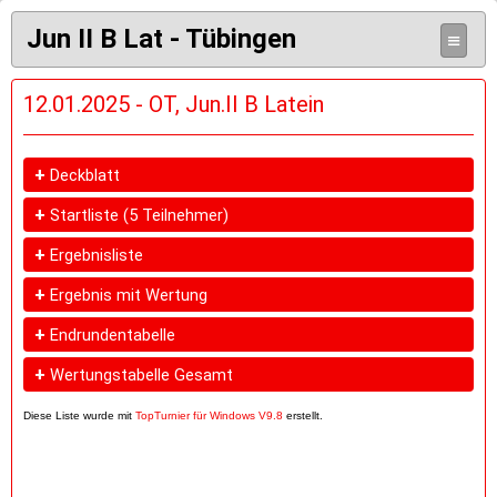
Jun II B Lat - Tübingen
≡
12.01.2025 - OT, Jun.II B Latein
+
Deckblatt
+
Startliste
(5 Teilnehmer)
+
Ergebnisliste
+
Ergebnis mit Wertung
+
Endrundentabelle
+
Wertungstabelle Gesamt
Diese Liste wurde mit
TopTurnier für Windows V9.8
erstellt.