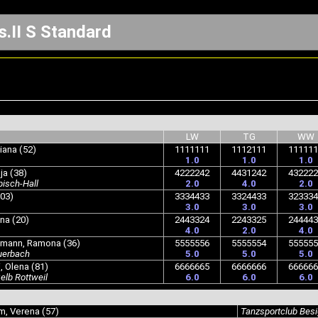
.II S Standard
LW
TG
WW
iana (52)
1111111
1112111
111111
1.0
1.0
1.0
ja (38)
4222242
4431242
432222
isch-Hall
2.0
4.0
2.0
103)
3334433
3324433
323334
3.0
3.0
3.0
na (20)
2443324
2243325
244443
4.0
2.0
4.0
mann, Ramona (36)
5555556
5555554
555555
uerbach
5.0
5.0
5.0
, Olena (81)
6666665
6666666
666666
elb Rottweil
6.0
6.0
6.0
m, Verena (57)
Tanzsportclub Bes