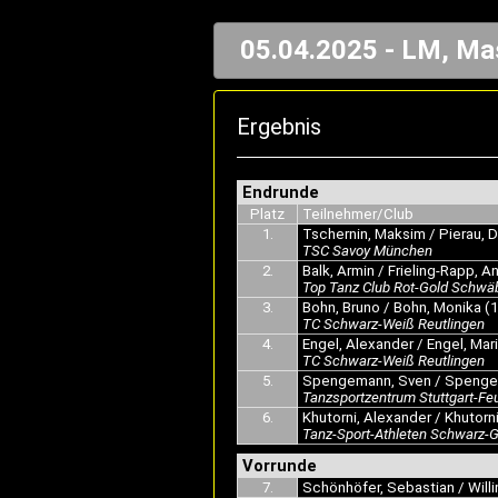
05.04.2025 - LM, Mas
Ergebnis
Endrunde
Platz
Teilnehmer/Club
1.
Tschernin, Maksim / Pierau, D
TSC Savoy München
2.
Balk, Armin / Frieling-Rapp, An
Top Tanz Club Rot-Gold Schwäb
3.
Bohn, Bruno / Bohn, Monika (
TC Schwarz-Weiß Reutlingen
4.
Engel, Alexander / Engel, Mari
TC Schwarz-Weiß Reutlingen
5.
Spengemann, Sven / Spenge
Tanzsportzentrum Stuttgart-Fe
6.
Khutorni, Alexander / Khutorni
Tanz-Sport-Athleten Schwarz-G
Vorrunde
7.
Schönhöfer, Sebastian / Willi