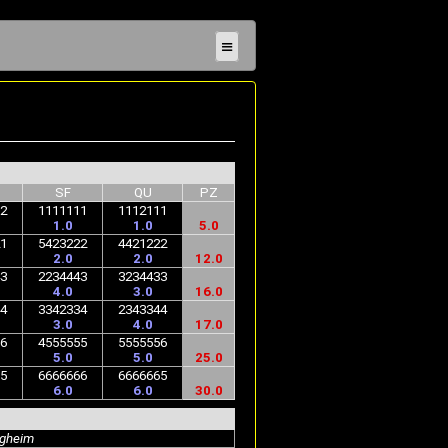
≡
SF
QU
PZ
2
1111111
1112111
1.0
1.0
5.0
1
5423222
4421222
2.0
2.0
12.0
3
2234443
3234433
4.0
3.0
16.0
4
3342334
2343344
3.0
4.0
17.0
6
4555555
5555556
5.0
5.0
25.0
5
6666666
6666665
6.0
6.0
30.0
igheim