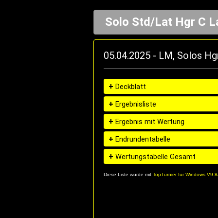
Solo Std/Lat Hgr C L
05.04.2025 - LM, Solos Hgr
+
Deckblatt
+
Ergebnisliste
+
Ergebnis mit Wertung
+
Endrundentabelle
+
Wertungstabelle Gesamt
Diese Liste wurde mit
TopTurnier für Windows V9.