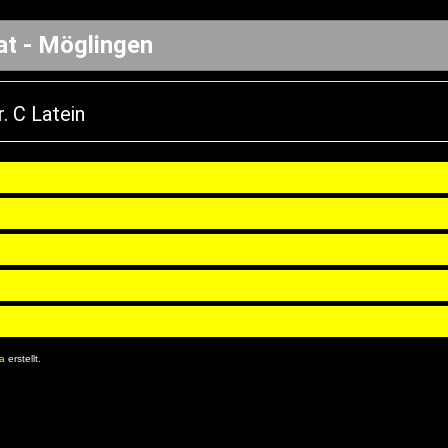
at - Möglingen
. C Latein
8a
erstellt.