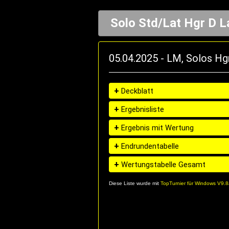
Solo Std/Lat Hgr D L
05.04.2025 - LM, Solos Hgr
+
Deckblatt
+
Ergebnisliste
+
Ergebnis mit Wertung
+
Endrundentabelle
+
Wertungstabelle Gesamt
Diese Liste wurde mit
TopTurnier für Windows V9.