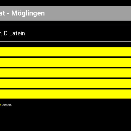
at - Möglingen
. D Latein
8a
erstellt.