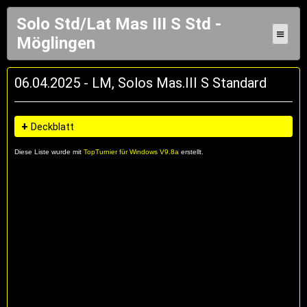
Solo Std/Lat Mas III S Std -
≡
Möglingen
06.04.2025 - LM, Solos Mas.III S Standard
+
Deckblatt
Diese Liste wurde mit
TopTurnier für Windows V9.8a
erstellt.