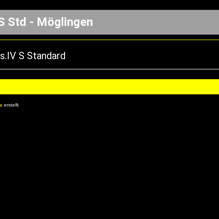
S Std - Möglingen
s.IV S Standard
8a
erstellt.