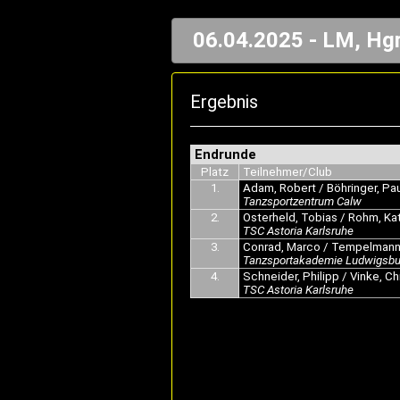
06.04.2025 - LM, Hgr
Ergebnis
Endrunde
Platz
Teilnehmer/Club
1.
Adam, Robert / Böhringer, Pau
Tanzsportzentrum Calw
2.
Osterheld, Tobias / Rohm, Kat
TSC Astoria Karlsruhe
3.
Conrad, Marco / Tempelmann,
Tanzsportakademie Ludwigsbu
4.
Schneider, Philipp / Vinke, Ch
TSC Astoria Karlsruhe