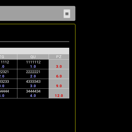
≡
TG
QU
PZ
11112
1111112
1.0
1.0
3.0
22321
2222221
2.0
2.0
6.0
33233
4333343
3.0
3.0
9.0
44444
3444434
4.0
4.0
12.0