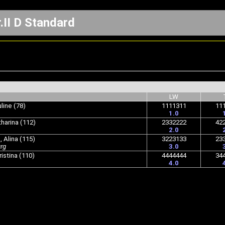
.II D Standard
LW
line (78)
1111311
11
1.0
harina (112)
2332222
42
2.0
 Alina (115)
3223133
23
rg
3.0
ristina (110)
4444444
34
4.0