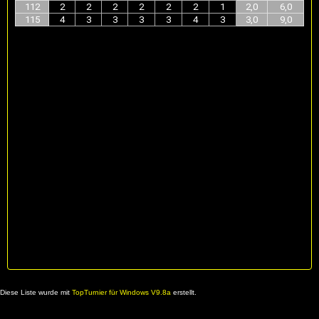
112
2
2
2
2
2
2
1
2,0
6,0
115
4
3
3
3
3
4
3
3,0
9,0
Diese Liste wurde mit
TopTurnier für Windows V9.8a
erstellt.