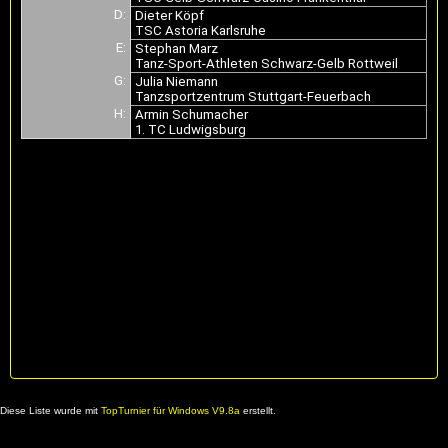
D:
Dieter Köpf
TSC Astoria Karlsruhe
E:
Stephan Marz
Tanz-Sport-Athleten Schwarz-Gelb Rottweil
G:
Julia Niemann
Tanzsportzentrum Stuttgart-Feuerbach
H:
Armin Schumacher
1. TC Ludwigsburg
Diese Liste wurde mit
TopTurnier für Windows V9.8a
erstellt.