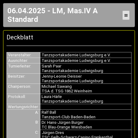
06.04.2025 - LM, Mas.IV A
≡
Standard
Deckblatt
Veranstalter:
Tanzsportakademie Ludwigsburg e.V.
Ausrichter:
Tanzsportakademie Ludwigsburg e.V.
Turnierleiter:
Sarah Paar
Tanzsportakademie Ludwigsburg
Beisitzer:
Jenny-Leonie Deisser
Tanzsportakademie Ludwigsburg
Chairperson:
Michael Sawang
TSA d. TSG 1862 Weinheim
Protokoll:
Laura Härle
Tanzsportakademie Ludwigsburg
Wertungsrichter:
A:
Ralf Ball
Tanzsport-Club Baden-Baden
B:
Dr. Hans-Jürgen Burger
TC Blau-Orange Wiesbaden
C:
Jürgen Dres
TSC Gelb-Schwarz-Casino Frankenthal