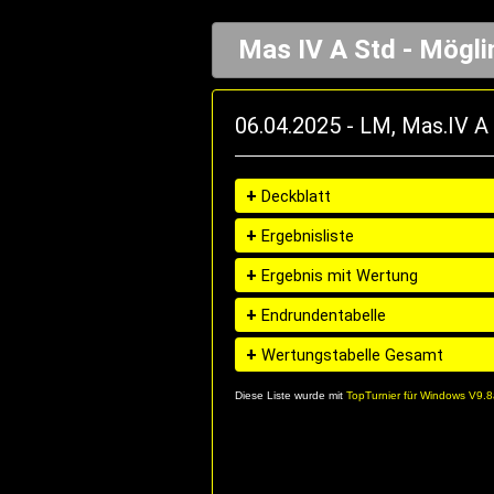
Mas IV A Std - Mögl
06.04.2025 - LM, Mas.IV A
+
Deckblatt
+
Ergebnisliste
+
Ergebnis mit Wertung
+
Endrundentabelle
+
Wertungstabelle Gesamt
Diese Liste wurde mit
TopTurnier für Windows V9.