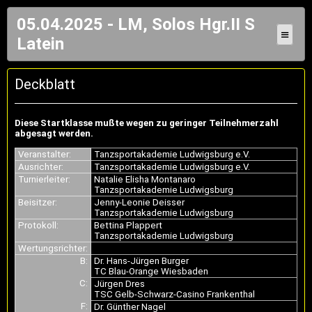
05.04.2025 - LM, Solos Hgr.II S
≡
Latein
Deckblatt
Diese Startklasse mußte wegen zu geringer Teilnehmerzahl
abgesagt werden.
Veranstalter:
Tanzsportakademie Ludwigsburg e.V.
Ausrichter:
Tanzsportakademie Ludwigsburg e.V.
Turnierleiter:
Natalie Elisha Montanaro
Tanzsportakademie Ludwigsburg
Beisitzer:
Jenny-Leonie Deisser
Tanzsportakademie Ludwigsburg
Protokoll:
Bettina Plappert
Tanzsportakademie Ludwigsburg
Wertungsrichter:
B:
Dr. Hans-Jürgen Burger
TC Blau-Orange Wiesbaden
C:
Jürgen Dres
TSC Gelb-Schwarz-Casino Frankenthal
F:
Dr. Günther Nagel