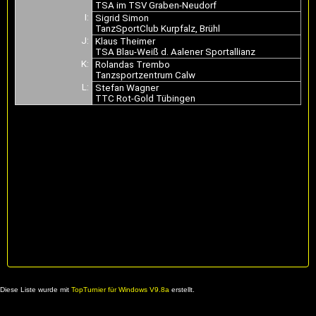
TSA im TSV Graben-Neudorf
I:
Sigrid Simon
TanzSportClub Kurpfalz, Brühl
J:
Klaus Theimer
TSA Blau-Weiß d. Aalener Sportallianz
K:
Rolandas Trembo
Tanzsportzentrum Calw
L:
Stefan Wagner
TTC Rot-Gold Tübingen
Diese Liste wurde mit
TopTurnier für Windows V9.8a
erstellt.