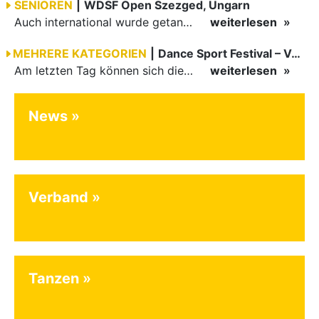
SENIOREN
|
WDSF Open Szezged, Ungarn
Auch international wurde getanzt in Ungarn am vergangenen Wochenende
weiterlesen
MEHRERE KATEGORIEN
|
Dance Sport Festival – Volles Haus
Am letzten Tag können sich die Besucher des Dance Sport Festivals erneut auf internationale Festivalatmosphäre freuen. Die knapp 1200 Aktiven vertreten mit Deutschland 43 Nationen. Mit Paaren aus 15…
weiterlesen
News
Verband
Tanzen