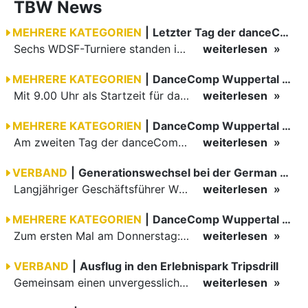
TBW News
MEHRERE KATEGORIEN
|
Letzter Tag der danceComp in Wuppertal
Sechs WDSF-Turniere standen im vollgepackten Zeitplan des vierten und letzten Tages der danceComp. Den Auftakt machten um neun Uhr die Junioren II Latein sowie die Jugend Standard, die geschachtelt…
weiterlesen
MEHRERE KATEGORIEN
|
DanceComp Wuppertal 2026 Tag 3
Mit 9.00 Uhr als Startzeit für das erste Turnier am danceComp-Samstag war eine Teilnahme bei vielen Paaren einem sehr frühen Aufstehen verbunden. Ein motiviertes Team in der Turnierleitung sowie höchst…
weiterlesen
MEHRERE KATEGORIEN
|
DanceComp Wuppertal 2026
Am zweiten Tag der danceComp starteten die Turniere im großen Saal. Den Auftakt machte das größte Feld des Wochenendes: Im WDSF Open Senior III Standard gingen 141 Paare aufs Parkett.
weiterlesen
VERBAND
|
Generationswechsel bei der German Open Championships…
Langjähriger Geschäftsführer Wilfried Scheible übergibt Verantwortung an Stephen Harnisch und Bernd Roßnagel Stuttgart, den 30. Juni 2026.
weiterlesen
MEHRERE KATEGORIEN
|
DanceComp Wuppertal 2026
Zum ersten Mal am Donnerstag: erster Tag der danceComp
weiterlesen
VERBAND
|
Ausflug in den Erlebnispark Tripsdrill
Gemeinsam einen unvergesslichen Tag erleben
weiterlesen