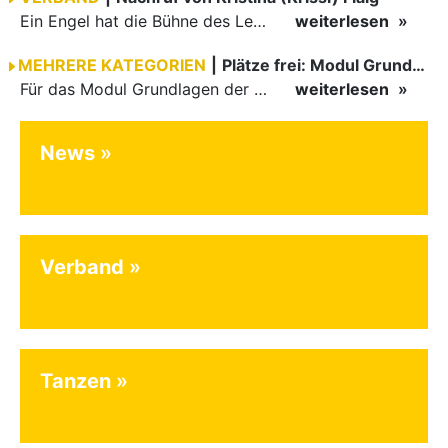
Ein Engel hat die Bühne des Lebens verlassen. Viel zu früh, plötzlich und für uns alle unfassbar, wurde unsere geliebte Kristina (Krissi) Flaig im Alter von 36 Jahren aus dem Leben gerissen. Das Tanzen…
weiterlesen
MEHRERE KATEGORIEN
|
Plätze frei: Modul Grundlagen
Für das Modul Grundlagen der Breitensportausbildung vom 10. bis 13. September an der Landessportschule Albstadt sind noch Plätze frei. Das Modul kann auch für den Lizenzerhalt (30 LE fachlich) genutzt…
weiterlesen
News
Verband
Tanzen