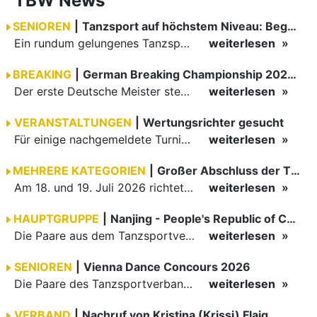
TBW News
SENIOREN
|
Tanzsport auf höchstem Niveau: Begeisterung bei den Turnieren in…
Ein rundum gelungenes Tanzsport-Wochenende liegt hinter den Paaren und Organisatoren in Enzklösterle. Am 1. und 2. August 2026 verwandelte sich die Festhalle wieder in einen lebendigen Mittelpunkt des…
weiterlesen
BREAKING
|
German Breaking Championship 2026 in Hannover
Der erste Deutsche Meister steht fest B-Boy Roman siegt bei den Juniors
weiterlesen
VERANSTALTUNGEN
|
Wertungsrichter gesucht
Für einige nachgemeldete Turniere im 2 Halbjahr sucht der ZWE noch Wertungsrichter.
weiterlesen
MEHRERE KATEGORIEN
|
Großer Abschluss der TBW-Trophy in Weinheim
Am 18. und 19. Juli 2026 richtete die Tanzsportabteilung (TSA) der TSG 1862 Weinheim das Abschlussturnier der diesjährigen TBW-Trophy-Serie aus. Zum traditionellen Saisonfinale kamen rund 400 Starts über…
weiterlesen
HAUPTGRUPPE
|
Nanjing - People's Republic of China
Die Paare aus dem Tanzsportverband Baden-Württemberg (TBW) haben beim hochklassig besetzten WDSF GrandSlam im chinesischen Nanjing wieder einmal auf internationalem Top-Niveau geglänzt. Das…
weiterlesen
SENIOREN
|
Vienna Dance Concours 2026
Die Paare des Tanzsportverbandes Baden-Württemberg (TBW) glänzten auf dem internationalen Parkett des Vienna Dance Concourse 2026 im Wiener Rathaus mit hervorragenden Platzierungen Ergebnisse unter: …
weiterlesen
VERBAND
|
Nachruf von Kristina (Krissi) Flaig