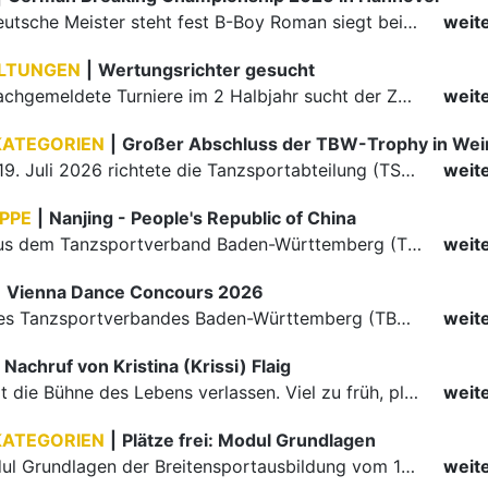
Der erste Deutsche Meister steht fest B-Boy Roman siegt bei den Juniors
weit
LTUNGEN
|
Wertungsrichter gesucht
Für einige nachgemeldete Turniere im 2 Halbjahr sucht der ZWE noch Wertungsrichter.
weit
KATEGORIEN
|
Großer Abschluss der TBW-Trophy in We
Am 18. und 19. Juli 2026 richtete die Tanzsportabteilung (TSA) der TSG 1862 Weinheim das Abschlussturnier der diesjährigen TBW-Trophy-Serie aus. Zum traditionellen Saisonfinale kamen rund 400 Starts über…
weit
PPE
|
Nanjing - People's Republic of China
Die Paare aus dem Tanzsportverband Baden-Württemberg (TBW) haben beim hochklassig besetzten WDSF GrandSlam im chinesischen Nanjing wieder einmal auf internationalem Top-Niveau geglänzt. Das…
weit
|
Vienna Dance Concours 2026
Die Paare des Tanzsportverbandes Baden-Württemberg (TBW) glänzten auf dem internationalen Parkett des Vienna Dance Concourse 2026 im Wiener Rathaus mit hervorragenden Platzierungen Ergebnisse unter: …
weit
Nachruf von Kristina (Krissi) Flaig
Ein Engel hat die Bühne des Lebens verlassen. Viel zu früh, plötzlich und für uns alle unfassbar, wurde unsere geliebte Kristina (Krissi) Flaig im Alter von 36 Jahren aus dem Leben gerissen. Das Tanzen…
weit
KATEGORIEN
|
Plätze frei: Modul Grundlagen
Für das Modul Grundlagen der Breitensportausbildung vom 10. bis 13. September an der Landessportschule Albstadt sind noch Plätze frei. Das Modul kann auch für den Lizenzerhalt (30 LE fachlich) genutzt…
weit