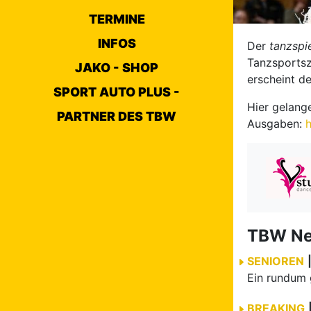
TERMINE
INFOS
Der
tanzspi
Tanzsportsz
JAKO - SHOP
erscheint d
SPORT AUTO PLUS -
Hier gelange
PARTNER DES TBW
Ausgaben:
h
TBW N
SENIOREN
BREAKING