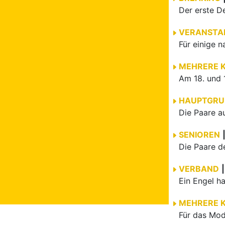
VERANSTA
MEHRERE 
HAUPTGRU
SENIOREN
VERBAND
|
MEHRERE 