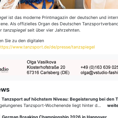
egel
ist das moderne Printmagazin der deutschen und inter
ene. Als offizielles Organ des Deutschen Tanzsportverband
er
tanzspiegel
seit über vier Jahrzehnten.
n Sie zu den digitalen
ttps://www.tanzsport.de/de/presse/tanzspiegel
ews
|
Ein rundum gelungenes Tanzsport-Wochenende liegt hinter den Paaren und Organisatoren in Enzklösterle. Am 1. und 2. August 2026 verwandelte sich die Festhalle wieder in einen lebendigen Mittelpunkt des…
weit
|
German Breaking Championship 2026 in Hannover