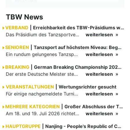
TBW News
VERBAND
|
Erreichbarkeit des TBW-Präsidiums während der GOC 2026
Das Präsidium des Tanzsportverbandes Baden-Württemberg (TBW) ist in der Zeit vom 09.08.2026 bis einschließlich 16.08.2026 nicht erreichbar. Da alle Präsidiumsmitglieder vor Ort bei den German Open…
weiterlesen
SENIOREN
|
Tanzsport auf höchstem Niveau: Begeisterung bei den Turnieren in…
Ein rundum gelungenes Tanzsport-Wochenende liegt hinter den Paaren und Organisatoren in Enzklösterle. Am 1. und 2. August 2026 verwandelte sich die Festhalle wieder in einen lebendigen Mittelpunkt des…
weiterlesen
BREAKING
|
German Breaking Championship 2026 in Hannover
Der erste Deutsche Meister steht fest B-Boy Roman siegt bei den Juniors
weiterlesen
VERANSTALTUNGEN
|
Wertungsrichter gesucht
Für einige nachgemeldete Turniere im 2 Halbjahr sucht der ZWE noch Wertungsrichter.
weiterlesen
MEHRERE KATEGORIEN
|
Großer Abschluss der TBW-Trophy in Weinheim
Am 18. und 19. Juli 2026 richtete die Tanzsportabteilung (TSA) der TSG 1862 Weinheim das Abschlussturnier der diesjährigen TBW-Trophy-Serie aus. Zum traditionellen Saisonfinale kamen rund 400 Starts über…
weiterlesen
HAUPTGRUPPE
|
Nanjing - People's Republic of China