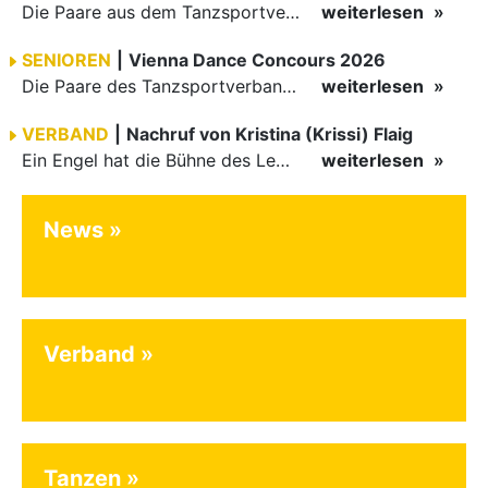
Die Paare aus dem Tanzsportverband Baden-Württemberg (TBW) haben beim hochklassig besetzten WDSF GrandSlam im chinesischen Nanjing wieder einmal auf internationalem Top-Niveau geglänzt. Das…
weiterlesen
SENIOREN
|
Vienna Dance Concours 2026
Die Paare des Tanzsportverbandes Baden-Württemberg (TBW) glänzten auf dem internationalen Parkett des Vienna Dance Concourse 2026 im Wiener Rathaus mit hervorragenden Platzierungen Ergebnisse unter: …
weiterlesen
VERBAND
|
Nachruf von Kristina (Krissi) Flaig
Ein Engel hat die Bühne des Lebens verlassen. Viel zu früh, plötzlich und für uns alle unfassbar, wurde unsere geliebte Kristina (Krissi) Flaig im Alter von 36 Jahren aus dem Leben gerissen. Das Tanzen…
weiterlesen
News
Verband
Tanzen