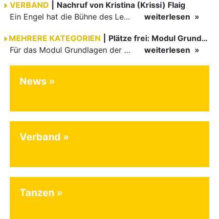
VERBAND
|
Nachruf von Kristina (Krissi) Flaig
Ein Engel hat die Bühne des Lebens verlassen. Viel zu früh, plötzlich und für uns alle unfassbar, wurde unsere geliebte Kristina (Krissi) Flaig im Alter von 36 Jahren aus dem Leben gerissen. Das Tanzen…
weiterlesen
MEHRERE KATEGORIEN
|
Plätze frei: Modul Grundlagen
Für das Modul Grundlagen der Breitensportausbildung vom 10. bis 13. September an der Landessportschule Albstadt sind noch Plätze frei. Das Modul kann auch für den Lizenzerhalt (30 LE fachlich) genutzt…
weiterlesen
News
Verband
Tanzen