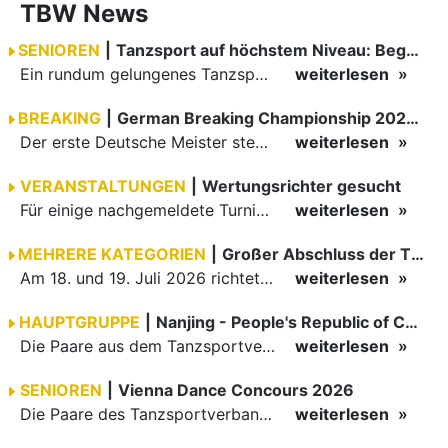
TBW News
SENIOREN
|
Tanzsport auf höchstem Niveau: Begeisterung bei den Turnieren in…
Ein rundum gelungenes Tanzsport-Wochenende liegt hinter den Paaren und Organisatoren in Enzklösterle. Am 1. und 2. August 2026 verwandelte sich die Festhalle wieder in einen lebendigen Mittelpunkt des…
weiterlesen
BREAKING
|
German Breaking Championship 2026 in Hannover
Der erste Deutsche Meister steht fest B-Boy Roman siegt bei den Juniors
weiterlesen
VERANSTALTUNGEN
|
Wertungsrichter gesucht
Für einige nachgemeldete Turniere im 2 Halbjahr sucht der ZWE noch Wertungsrichter.
weiterlesen
MEHRERE KATEGORIEN
|
Großer Abschluss der TBW-Trophy in Weinheim
Am 18. und 19. Juli 2026 richtete die Tanzsportabteilung (TSA) der TSG 1862 Weinheim das Abschlussturnier der diesjährigen TBW-Trophy-Serie aus. Zum traditionellen Saisonfinale kamen rund 400 Starts über…
weiterlesen
HAUPTGRUPPE
|
Nanjing - People's Republic of China
Die Paare aus dem Tanzsportverband Baden-Württemberg (TBW) haben beim hochklassig besetzten WDSF GrandSlam im chinesischen Nanjing wieder einmal auf internationalem Top-Niveau geglänzt. Das…
weiterlesen
SENIOREN
|
Vienna Dance Concours 2026
Die Paare des Tanzsportverbandes Baden-Württemberg (TBW) glänzten auf dem internationalen Parkett des Vienna Dance Concourse 2026 im Wiener Rathaus mit hervorragenden Platzierungen Ergebnisse unter: …
weiterlesen