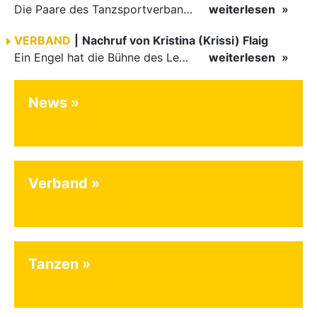
Die Paare des Tanzsportverbandes Baden-Württemberg (TBW) glänzten auf dem internationalen Parkett des Vienna Dance Concourse 2026 im Wiener Rathaus mit hervorragenden Platzierungen Ergebnisse unter: …
weiterlesen
VERBAND
|
Nachruf von Kristina (Krissi) Flaig
Ein Engel hat die Bühne des Lebens verlassen. Viel zu früh, plötzlich und für uns alle unfassbar, wurde unsere geliebte Kristina (Krissi) Flaig im Alter von 36 Jahren aus dem Leben gerissen. Das Tanzen…
weiterlesen
News
Verband
Tanzen