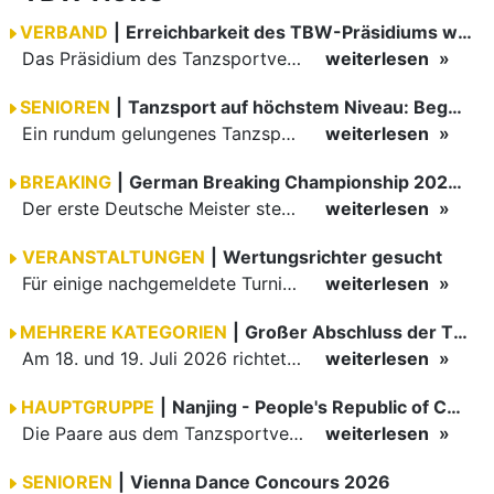
VERBAND
|
Erreichbarkeit des TBW-Präsidiums während der GOC 2026
Das Präsidium des Tanzsportverbandes Baden-Württemberg (TBW) ist in der Zeit vom 09.08.2026 bis einschließlich 16.08.2026 nicht erreichbar. Da alle Präsidiumsmitglieder vor Ort bei den German Open…
weiterlesen
SENIOREN
|
Tanzsport auf höchstem Niveau: Begeisterung bei den Turnieren in…
Ein rundum gelungenes Tanzsport-Wochenende liegt hinter den Paaren und Organisatoren in Enzklösterle. Am 1. und 2. August 2026 verwandelte sich die Festhalle wieder in einen lebendigen Mittelpunkt des…
weiterlesen
BREAKING
|
German Breaking Championship 2026 in Hannover
Der erste Deutsche Meister steht fest B-Boy Roman siegt bei den Juniors
weiterlesen
VERANSTALTUNGEN
|
Wertungsrichter gesucht
Für einige nachgemeldete Turniere im 2 Halbjahr sucht der ZWE noch Wertungsrichter.
weiterlesen
MEHRERE KATEGORIEN
|
Großer Abschluss der TBW-Trophy in Weinheim
Am 18. und 19. Juli 2026 richtete die Tanzsportabteilung (TSA) der TSG 1862 Weinheim das Abschlussturnier der diesjährigen TBW-Trophy-Serie aus. Zum traditionellen Saisonfinale kamen rund 400 Starts über…
weiterlesen
HAUPTGRUPPE
|
Nanjing - People's Republic of China
Die Paare aus dem Tanzsportverband Baden-Württemberg (TBW) haben beim hochklassig besetzten WDSF GrandSlam im chinesischen Nanjing wieder einmal auf internationalem Top-Niveau geglänzt. Das…
weiterlesen
SENIOREN
|
Vienna Dance Concours 2026