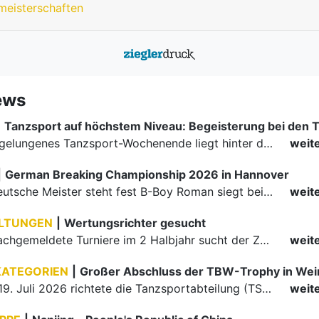
meisterschaften
ews
|
Ein rundum gelungenes Tanzsport-Wochenende liegt hinter den Paaren und Organisatoren in Enzklösterle. Am 1. und 2. August 2026 verwandelte sich die Festhalle wieder in einen lebendigen Mittelpunkt des…
weit
|
German Breaking Championship 2026 in Hannover
Der erste Deutsche Meister steht fest B-Boy Roman siegt bei den Juniors
weit
LTUNGEN
|
Wertungsrichter gesucht
Für einige nachgemeldete Turniere im 2 Halbjahr sucht der ZWE noch Wertungsrichter.
weit
KATEGORIEN
|
Großer Abschluss der TBW-Trophy in We
Am 18. und 19. Juli 2026 richtete die Tanzsportabteilung (TSA) der TSG 1862 Weinheim das Abschlussturnier der diesjährigen TBW-Trophy-Serie aus. Zum traditionellen Saisonfinale kamen rund 400 Starts über…
weit