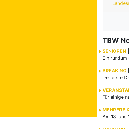
Landes
TBW N
SENIOREN
BREAKING
VERANSTA
MEHRERE 