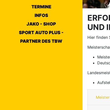
TERMINE
INFOS
ERFO
JAKO - SHOP
UND 
SPORT AUTO PLUS -
Hier finden
PARTNER DES TBW
Meisterschaf
Meiste
Deutsc
Landesmeist
Aufste
Meister