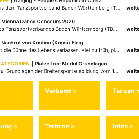
PPE
|
Nanjing - People's Republic of China
Die Paare aus dem Tanzsportverband Baden-Württemberg (TBW) haben beim hochklassig besetzten WDSF GrandSlam im chinesischen Nanjing wieder einmal auf internationalem Top-Niveau geglänzt. Das…
weit
|
Vienna Dance Concours 2026
Die Paare des Tanzsportverbandes Baden-Württemberg (TBW) glänzten auf dem internationalen Parkett des Vienna Dance Concourse 2026 im Wiener Rathaus mit hervorragenden Platzierungen Ergebnisse unter: …
weit
Nachruf von Kristina (Krissi) Flaig
Ein Engel hat die Bühne des Lebens verlassen. Viel zu früh, plötzlich und für uns alle unfassbar, wurde unsere geliebte Kristina (Krissi) Flaig im Alter von 36 Jahren aus dem Leben gerissen. Das Tanzen…
weit
KATEGORIEN
|
Plätze frei: Modul Grundlagen
Für das Modul Grundlagen der Breitensportausbildung vom 10. bis 13. September an der Landessportschule Albstadt sind noch Plätze frei. Das Modul kann auch für den Lizenzerhalt (30 LE fachlich) genutzt…
weit
Verband
Tanzen
dung
Termine
Infos