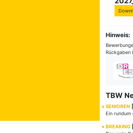
2027
Downl
Hinweis:
Bewerbungen
Rückgaben b
TBW N
SENIOREN
BREAKING