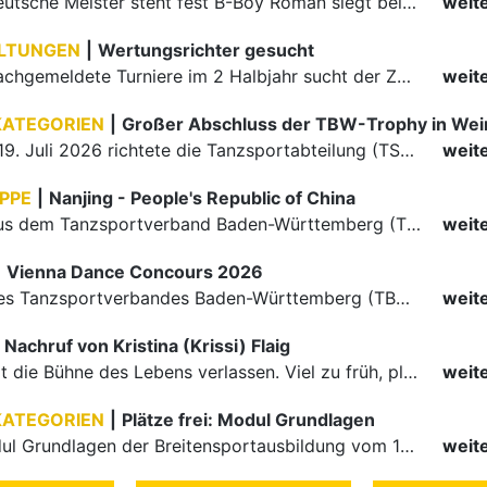
Der erste Deutsche Meister steht fest B-Boy Roman siegt bei den Juniors
weit
LTUNGEN
|
Wertungsrichter gesucht
Für einige nachgemeldete Turniere im 2 Halbjahr sucht der ZWE noch Wertungsrichter.
weit
KATEGORIEN
|
Großer Abschluss der TBW-Trophy in We
Am 18. und 19. Juli 2026 richtete die Tanzsportabteilung (TSA) der TSG 1862 Weinheim das Abschlussturnier der diesjährigen TBW-Trophy-Serie aus. Zum traditionellen Saisonfinale kamen rund 400 Starts über…
weit
PPE
|
Nanjing - People's Republic of China
Die Paare aus dem Tanzsportverband Baden-Württemberg (TBW) haben beim hochklassig besetzten WDSF GrandSlam im chinesischen Nanjing wieder einmal auf internationalem Top-Niveau geglänzt. Das…
weit
|
Vienna Dance Concours 2026
Die Paare des Tanzsportverbandes Baden-Württemberg (TBW) glänzten auf dem internationalen Parkett des Vienna Dance Concourse 2026 im Wiener Rathaus mit hervorragenden Platzierungen Ergebnisse unter: …
weit
Nachruf von Kristina (Krissi) Flaig
Ein Engel hat die Bühne des Lebens verlassen. Viel zu früh, plötzlich und für uns alle unfassbar, wurde unsere geliebte Kristina (Krissi) Flaig im Alter von 36 Jahren aus dem Leben gerissen. Das Tanzen…
weit
KATEGORIEN
|
Plätze frei: Modul Grundlagen
Für das Modul Grundlagen der Breitensportausbildung vom 10. bis 13. September an der Landessportschule Albstadt sind noch Plätze frei. Das Modul kann auch für den Lizenzerhalt (30 LE fachlich) genutzt…
weit