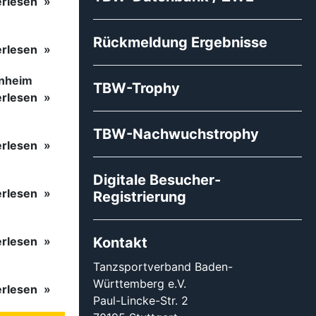
erlesen
Rückmeldung Ergebnisse
erlesen
inheim
TBW-Trophy
erlesen
TBW-Nachwuchstrophy
erlesen
Digitale Besucher-
erlesen
Registrierung
erlesen
Kontakt
Tanzsportverband Baden-
Württemberg e.V.
erlesen
Paul-Lincke-Str. 2