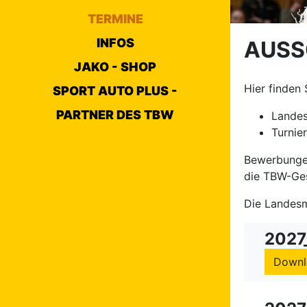
TERMINE
INFOS
AUSS
JAKO - SHOP
Hier finden 
SPORT AUTO PLUS -
PARTNER DES TBW
Landes
Turnie
Bewerbungen
die TBW-Gesc
Die Landesm
2027
Downl