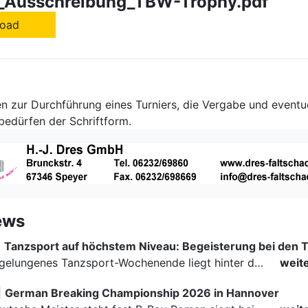
_Ausschreibung_TBW-Trophy.pdf
oad
 zur Durchführung eines Turniers, die Vergabe und eventu
edürfen der Schriftform.
ews
|
Ein rundum gelungenes Tanzsport-Wochenende liegt hinter den Paaren und Organisatoren in Enzklösterle. Am 1. und 2. August 2026 verwandelte sich die Festhalle wieder in einen lebendigen Mittelpunkt des…
weit
|
German Breaking Championship 2026 in Hannover