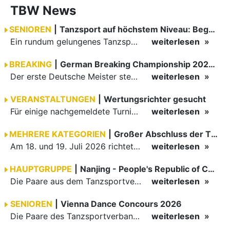
TBW News
SENIOREN
|
Tanzsport auf höchstem Niveau: Begeisterung bei den Turnieren in…
Ein rundum gelungenes Tanzsport-Wochenende liegt hinter den Paaren und Organisatoren in Enzklösterle. Am 1. und 2. August 2026 verwandelte sich die Festhalle wieder in einen lebendigen Mittelpunkt des…
weiterlesen
BREAKING
|
German Breaking Championship 2026 in Hannover
Der erste Deutsche Meister steht fest B-Boy Roman siegt bei den Juniors
weiterlesen
VERANSTALTUNGEN
|
Wertungsrichter gesucht
Für einige nachgemeldete Turniere im 2 Halbjahr sucht der ZWE noch Wertungsrichter.
weiterlesen
MEHRERE KATEGORIEN
|
Großer Abschluss der TBW-Trophy in Weinheim
Am 18. und 19. Juli 2026 richtete die Tanzsportabteilung (TSA) der TSG 1862 Weinheim das Abschlussturnier der diesjährigen TBW-Trophy-Serie aus. Zum traditionellen Saisonfinale kamen rund 400 Starts über…
weiterlesen
HAUPTGRUPPE
|
Nanjing - People's Republic of China
Die Paare aus dem Tanzsportverband Baden-Württemberg (TBW) haben beim hochklassig besetzten WDSF GrandSlam im chinesischen Nanjing wieder einmal auf internationalem Top-Niveau geglänzt. Das…
weiterlesen
SENIOREN
|
Vienna Dance Concours 2026
Die Paare des Tanzsportverbandes Baden-Württemberg (TBW) glänzten auf dem internationalen Parkett des Vienna Dance Concourse 2026 im Wiener Rathaus mit hervorragenden Platzierungen Ergebnisse unter: …
weiterlesen