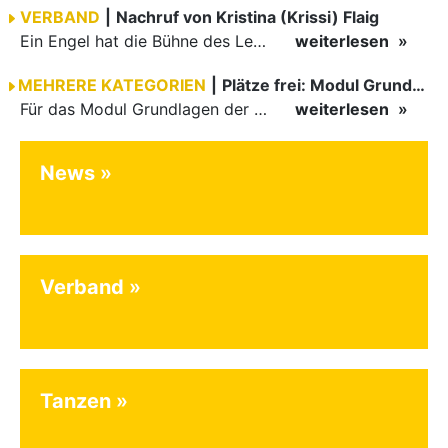
VERBAND
|
Nachruf von Kristina (Krissi) Flaig
Ein Engel hat die Bühne des Lebens verlassen. Viel zu früh, plötzlich und für uns alle unfassbar, wurde unsere geliebte Kristina (Krissi) Flaig im Alter von 36 Jahren aus dem Leben gerissen. Das Tanzen…
weiterlesen
MEHRERE KATEGORIEN
|
Plätze frei: Modul Grundlagen
Für das Modul Grundlagen der Breitensportausbildung vom 10. bis 13. September an der Landessportschule Albstadt sind noch Plätze frei. Das Modul kann auch für den Lizenzerhalt (30 LE fachlich) genutzt…
weiterlesen
News
Verband
Tanzen