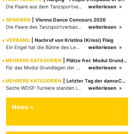
Die Paare aus dem Tanzsportverband Baden-Württemberg (TBW) haben beim hochklassig besetzten WDSF GrandSlam im chinesischen Nanjing wieder einmal auf internationalem Top-Niveau geglänzt. Das…
weiterlesen
SENIOREN
|
Vienna Dance Concours 2026
Die Paare des Tanzsportverbandes Baden-Württemberg (TBW) glänzten auf dem internationalen Parkett des Vienna Dance Concourse 2026 im Wiener Rathaus mit hervorragenden Platzierungen Ergebnisse unter: …
weiterlesen
VERBAND
|
Nachruf von Kristina (Krissi) Flaig
Ein Engel hat die Bühne des Lebens verlassen. Viel zu früh, plötzlich und für uns alle unfassbar, wurde unsere geliebte Kristina (Krissi) Flaig im Alter von 36 Jahren aus dem Leben gerissen. Das Tanzen…
weiterlesen
MEHRERE KATEGORIEN
|
Plätze frei: Modul Grundlagen
Für das Modul Grundlagen der Breitensportausbildung vom 10. bis 13. September an der Landessportschule Albstadt sind noch Plätze frei. Das Modul kann auch für den Lizenzerhalt (30 LE fachlich) genutzt…
weiterlesen
MEHRERE KATEGORIEN
|
Letzter Tag der danceComp in Wuppertal
Sechs WDSF-Turniere standen im vollgepackten Zeitplan des vierten und letzten Tages der danceComp. Den Auftakt machten um neun Uhr die Junioren II Latein sowie die Jugend Standard, die geschachtelt…
weiterlesen
News