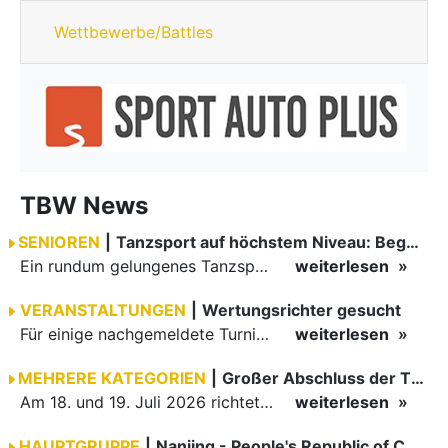
Wettbewerbe/Battles
TBW News
SENIOREN
|
Tanzsport auf höchstem Niveau: Begeisterung bei den Turnieren in…
Ein rundum gelungenes Tanzsport-Wochenende liegt hinter den Paaren und Organisatoren in Enzklösterle. Am 1. und 2. August 2026 verwandelte sich die Festhalle wieder in einen lebendigen Mittelpunkt des…
weiterlesen
VERANSTALTUNGEN
|
Wertungsrichter gesucht
Für einige nachgemeldete Turniere im 2 Halbjahr sucht der ZWE noch Wertungsrichter.
weiterlesen
MEHRERE KATEGORIEN
|
Großer Abschluss der TBW-Trophy in Weinheim
Am 18. und 19. Juli 2026 richtete die Tanzsportabteilung (TSA) der TSG 1862 Weinheim das Abschlussturnier der diesjährigen TBW-Trophy-Serie aus. Zum traditionellen Saisonfinale kamen rund 400 Starts über…
weiterlesen
HAUPTGRUPPE
|
Nanjing - People's Republic of China