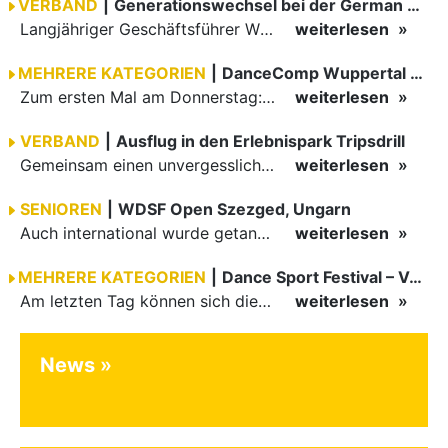
VERBAND
|
Generationswechsel bei der German Open Championships…
Langjähriger Geschäftsführer Wilfried Scheible übergibt Verantwortung an Stephen Harnisch und Bernd Roßnagel Stuttgart, den 30. Juni 2026.
weiterlesen
MEHRERE KATEGORIEN
|
DanceComp Wuppertal 2026
Zum ersten Mal am Donnerstag: erster Tag der danceComp
weiterlesen
VERBAND
|
Ausflug in den Erlebnispark Tripsdrill
Gemeinsam einen unvergesslichen Tag erleben
weiterlesen
SENIOREN
|
WDSF Open Szezged, Ungarn
Auch international wurde getanzt in Ungarn am vergangenen Wochenende
weiterlesen
MEHRERE KATEGORIEN
|
Dance Sport Festival – Volles Haus
Am letzten Tag können sich die Besucher des Dance Sport Festivals erneut auf internationale Festivalatmosphäre freuen. Die knapp 1200 Aktiven vertreten mit Deutschland 43 Nationen. Mit Paaren aus 15…
weiterlesen
News