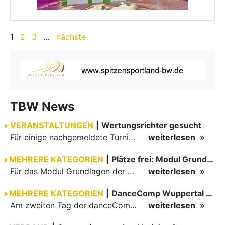
1
2
3
…
nächste
TBW News
VERANSTALTUNGEN
|
Wertungsrichter gesucht
Für einige nachgemeldete Turniere im 2 Halbjahr sucht der ZWE noch Wertungsrichter.
weiterlesen
MEHRERE KATEGORIEN
|
Plätze frei: Modul Grundlagen
Für das Modul Grundlagen der Breitensportausbildung vom 10. bis 13. September an der Landessportschule Albstadt sind noch Plätze frei. Das Modul kann auch für den Lizenzerhalt (30 LE fachlich) genutzt…
weiterlesen
MEHRERE KATEGORIEN
|
DanceComp Wuppertal 2026
Am zweiten Tag der danceComp starteten die Turniere im großen Saal. Den Auftakt machte das größte Feld des Wochenendes: Im WDSF Open Senior III Standard gingen 141 Paare aufs Parkett.
weiterlesen