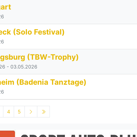
gart
26
ck (Solo Festival)
26
gsburg (TBW-Trophy)
26
- 03.05.2026
eim (Badenia Tanztage)
26
4
5