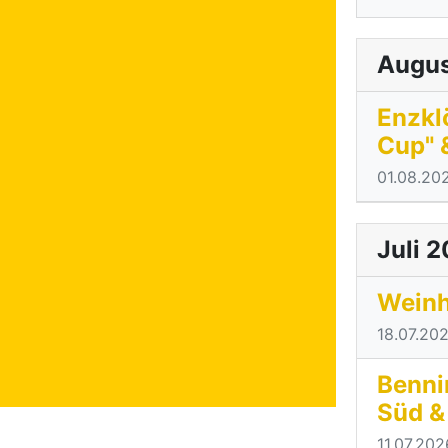
Augus
Enzklö
Cup" 
01.08.20
Juli 
Weinh
18.07.20
Benni
Süd &
11.07.202