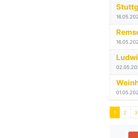
Stutt
16.05.20
Remse
16.05.20
Ludwi
02.05.20
Weinh
01.05.20
1
2
3