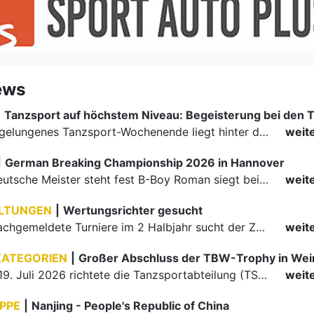
ews
|
Ein rundum gelungenes Tanzsport-Wochenende liegt hinter den Paaren und Organisatoren in Enzklösterle. Am 1. und 2. August 2026 verwandelte sich die Festhalle wieder in einen lebendigen Mittelpunkt des…
weit
|
German Breaking Championship 2026 in Hannover
Der erste Deutsche Meister steht fest B-Boy Roman siegt bei den Juniors
weit
LTUNGEN
|
Wertungsrichter gesucht
Für einige nachgemeldete Turniere im 2 Halbjahr sucht der ZWE noch Wertungsrichter.
weit
KATEGORIEN
|
Großer Abschluss der TBW-Trophy in We
Am 18. und 19. Juli 2026 richtete die Tanzsportabteilung (TSA) der TSG 1862 Weinheim das Abschlussturnier der diesjährigen TBW-Trophy-Serie aus. Zum traditionellen Saisonfinale kamen rund 400 Starts über…
weit
PPE
|
Nanjing - People's Republic of China