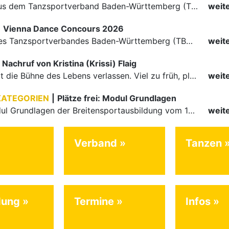
Die Paare aus dem Tanzsportverband Baden-Württemberg (TBW) haben beim hochklassig besetzten WDSF GrandSlam im chinesischen Nanjing wieder einmal auf internationalem Top-Niveau geglänzt. Das…
weit
|
Vienna Dance Concours 2026
Die Paare des Tanzsportverbandes Baden-Württemberg (TBW) glänzten auf dem internationalen Parkett des Vienna Dance Concourse 2026 im Wiener Rathaus mit hervorragenden Platzierungen Ergebnisse unter: …
weit
Nachruf von Kristina (Krissi) Flaig
Ein Engel hat die Bühne des Lebens verlassen. Viel zu früh, plötzlich und für uns alle unfassbar, wurde unsere geliebte Kristina (Krissi) Flaig im Alter von 36 Jahren aus dem Leben gerissen. Das Tanzen…
weit
KATEGORIEN
|
Plätze frei: Modul Grundlagen
Für das Modul Grundlagen der Breitensportausbildung vom 10. bis 13. September an der Landessportschule Albstadt sind noch Plätze frei. Das Modul kann auch für den Lizenzerhalt (30 LE fachlich) genutzt…
weit
Verband
Tanzen
dung
Termine
Infos