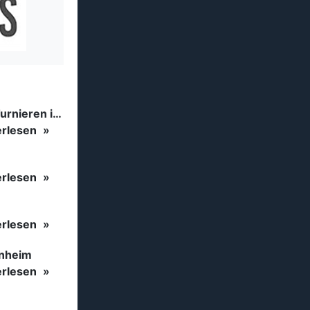
Tanzsport auf höchstem Niveau: Begeisterung bei den Turnieren in…
erlesen
erlesen
erlesen
inheim
erlesen