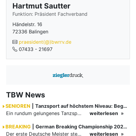
Hartmut Sautter
Funktion: Präsident Fachverband
Händelstr. 16
72336 Balingen
praesident(@)bwrrv.de
07433 - 21697
TBW News
SENIOREN
|
Tanzsport auf höchstem Niveau: Begeisterung bei den Turnieren in…
Ein rundum gelungenes Tanzsport-Wochenende liegt hinter den Paaren und Organisatoren in Enzklösterle. Am 1. und 2. August 2026 verwandelte sich die Festhalle wieder in einen lebendigen Mittelpunkt des…
weiterlesen
BREAKING
|
German Breaking Championship 2026 in Hannover
Der erste Deutsche Meister steht fest B-Boy Roman siegt bei den Juniors
weiterlesen