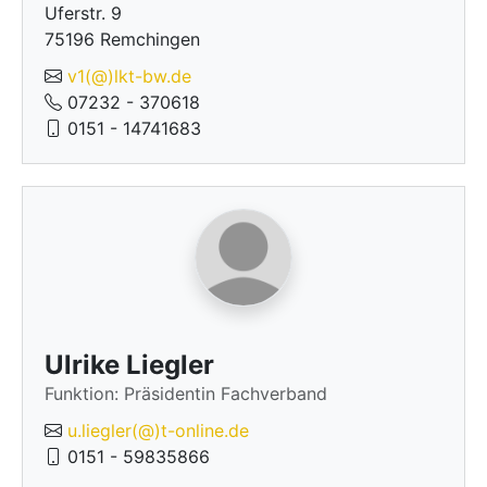
Uferstr. 9
75196 Remchingen
v1(@)lkt-bw.de
07232 - 370618
0151 - 14741683
Ulrike Liegler
Funktion: Präsidentin Fachverband
u.liegler(@)t-online.de
0151 - 59835866