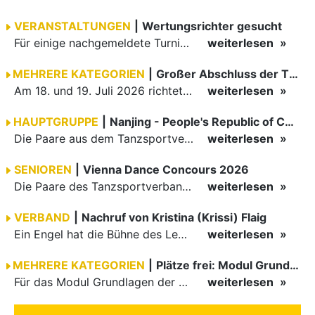
VERANSTALTUNGEN
|
Wertungsrichter gesucht
Für einige nachgemeldete Turniere im 2 Halbjahr sucht der ZWE noch Wertungsrichter.
weiterlesen
MEHRERE KATEGORIEN
|
Großer Abschluss der TBW-Trophy in Weinheim
Am 18. und 19. Juli 2026 richtete die Tanzsportabteilung (TSA) der TSG 1862 Weinheim das Abschlussturnier der diesjährigen TBW-Trophy-Serie aus. Zum traditionellen Saisonfinale kamen rund 400 Starts über…
weiterlesen
HAUPTGRUPPE
|
Nanjing - People's Republic of China
Die Paare aus dem Tanzsportverband Baden-Württemberg (TBW) haben beim hochklassig besetzten WDSF GrandSlam im chinesischen Nanjing wieder einmal auf internationalem Top-Niveau geglänzt. Das…
weiterlesen
SENIOREN
|
Vienna Dance Concours 2026
Die Paare des Tanzsportverbandes Baden-Württemberg (TBW) glänzten auf dem internationalen Parkett des Vienna Dance Concourse 2026 im Wiener Rathaus mit hervorragenden Platzierungen Ergebnisse unter: …
weiterlesen
VERBAND
|
Nachruf von Kristina (Krissi) Flaig
Ein Engel hat die Bühne des Lebens verlassen. Viel zu früh, plötzlich und für uns alle unfassbar, wurde unsere geliebte Kristina (Krissi) Flaig im Alter von 36 Jahren aus dem Leben gerissen. Das Tanzen…
weiterlesen
MEHRERE KATEGORIEN
|
Plätze frei: Modul Grundlagen
Für das Modul Grundlagen der Breitensportausbildung vom 10. bis 13. September an der Landessportschule Albstadt sind noch Plätze frei. Das Modul kann auch für den Lizenzerhalt (30 LE fachlich) genutzt…
weiterlesen