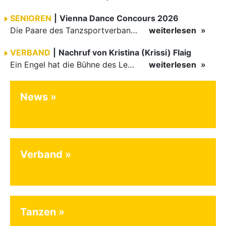
SENIOREN
|
Vienna Dance Concours 2026
Die Paare des Tanzsportverbandes Baden-Württemberg (TBW) glänzten auf dem internationalen Parkett des Vienna Dance Concourse 2026 im Wiener Rathaus mit hervorragenden Platzierungen Ergebnisse unter: …
weiterlesen
VERBAND
|
Nachruf von Kristina (Krissi) Flaig
Ein Engel hat die Bühne des Lebens verlassen. Viel zu früh, plötzlich und für uns alle unfassbar, wurde unsere geliebte Kristina (Krissi) Flaig im Alter von 36 Jahren aus dem Leben gerissen. Das Tanzen…
weiterlesen
News
Verband
Tanzen