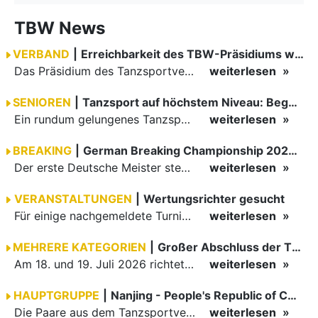
TBW News
VERBAND
|
Erreichbarkeit des TBW-Präsidiums während der GOC 2026
Das Präsidium des Tanzsportverbandes Baden-Württemberg (TBW) ist in der Zeit vom 09.08.2026 bis einschließlich 16.08.2026 nicht erreichbar. Da alle Präsidiumsmitglieder vor Ort bei den German Open…
weiterlesen
SENIOREN
|
Tanzsport auf höchstem Niveau: Begeisterung bei den Turnieren in…
Ein rundum gelungenes Tanzsport-Wochenende liegt hinter den Paaren und Organisatoren in Enzklösterle. Am 1. und 2. August 2026 verwandelte sich die Festhalle wieder in einen lebendigen Mittelpunkt des…
weiterlesen
BREAKING
|
German Breaking Championship 2026 in Hannover
Der erste Deutsche Meister steht fest B-Boy Roman siegt bei den Juniors
weiterlesen
VERANSTALTUNGEN
|
Wertungsrichter gesucht
Für einige nachgemeldete Turniere im 2 Halbjahr sucht der ZWE noch Wertungsrichter.
weiterlesen
MEHRERE KATEGORIEN
|
Großer Abschluss der TBW-Trophy in Weinheim
Am 18. und 19. Juli 2026 richtete die Tanzsportabteilung (TSA) der TSG 1862 Weinheim das Abschlussturnier der diesjährigen TBW-Trophy-Serie aus. Zum traditionellen Saisonfinale kamen rund 400 Starts über…
weiterlesen
HAUPTGRUPPE
|
Nanjing - People's Republic of China
Die Paare aus dem Tanzsportverband Baden-Württemberg (TBW) haben beim hochklassig besetzten WDSF GrandSlam im chinesischen Nanjing wieder einmal auf internationalem Top-Niveau geglänzt. Das…
weiterlesen